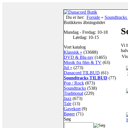
Du er her:
Forside
»
Soundtrack
Butikkens åbningstider
S
Mandag - Fredag: 10-18
Lørdag: 10-15
Vi 
Vort katalog
halv
Klassisk »
(33688)
Vi
DVD & Blu-ray
(1465)
Musik fra film & TV
(63)
Jul »
(273)
Danacord TILBUD
(61)
Soundtracks TILBUD
(77)
Pop / Rock
(873)
Soundtracks
(538)
Traditional
(229)
Jazz
(673)
Tale
(13)
Gavekort
(9)
Bøger
(71)
Søg