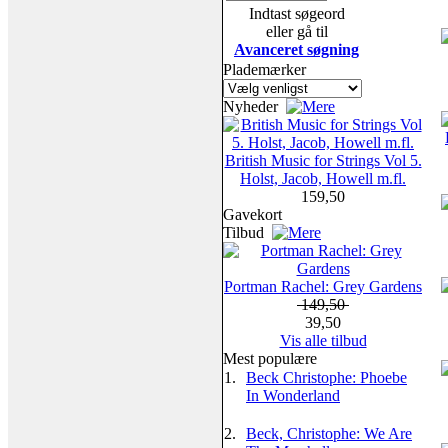
Indtast søgeord
eller gå til
Avanceret søgning
Plademærker
Nyheder
British Music for Strings Vol 5.
Holst, Jacob, Howell m.fl.
159,50
Gavekort
Tilbud
Portman Rachel: Grey Gardens
149,50
39,50
Vis alle tilbud
Mest populære
1.
Beck Christophe: Phoebe
In Wonderland
2.
Beck, Christophe: We Are