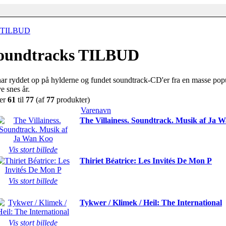
s TILBUD
oundtracks TILBUD
har ryddet op på hylderne og fundet soundtrack-CD'er fra en masse po
e snes år.
ser
61
til
77
(af
77
produkter)
Varenavn
The Villainess. Soundtrack. Musik af Ja 
Vis stort billede
Thiriet Béatrice: Les Invités De Mon P
Vis stort billede
Tykwer / Klimek / Heil: The International
Vis stort billede