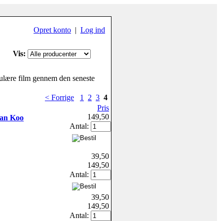
Opret konto
|
Log ind
Vis:
pulære film gennem den seneste
< Forrige
1
2
3
4
Pris
149,50
Wan Koo
Antal:
39,50
149,50
Antal:
39,50
149,50
Antal: