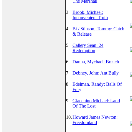
The Marshall
3.
Brook, Michael:
Inconvenient Truth
4.
Bt / Stinson, Tommy: Catch
& Release
5.
Callery Sean: 24
Redemption
6.
Danna, Mychael: Breach
7.
Debney, John: Ant Bully
8.
Edelman, Randy: Balls Of
Fury
9.
Giacchino Michael: Land
Of The Lost
10.
Howard James Newton:
Freedomland