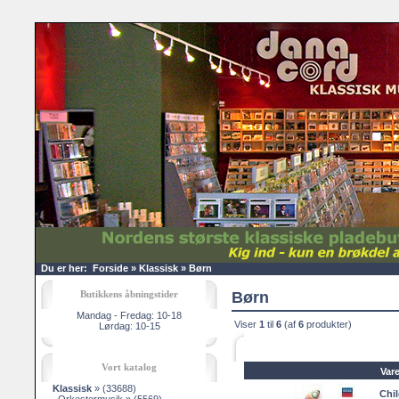
Du er her:
Forside
»
Klassisk
»
Børn
Butikkens åbningstider
Børn
Mandag - Fredag: 10-18
Viser
1
til
6
(af
6
produkter)
Lørdag: 10-15
Vort katalog
Var
Klassisk
»
(33688)
Chil