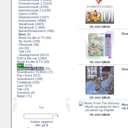
Orkestermusik »
(5569)
Orkestermusik 2
(1424)
Kammermusik
(4700)
Kammermusik 2
(1148)
Opera
(1493)
Soloinstrument
(1927)
Instrumenter
(4896)
Vokalmusik
(4403)
Vis stort billede
Vokalmusik 2
(906)
Barok/Renaissance
(490)
Dive
Børn
(6)
Musik fra film & TV
(44)
Ny musik
(228)
Filmmusik
(48)
Jul
(20)
Tale
(14)
Ukategoriseret
(6371)
DVD & Blu-ray
(1465)
Musik fra film & TV
(63)
Vis stort billede
Jul »
(273)
Danacord TILBUD
(61)
Div
Soundtracks TILBUD
(77)
Pop / Rock
(873)
Soundtracks
(538)
Traditional
(229)
Jazz
(673)
Tale
(13)
Gavekort
(9)
Bøger
(71)
Vis stort billede
Mus
Søg
og 
Vis stort billede
Indtast søgeord
eller gå til