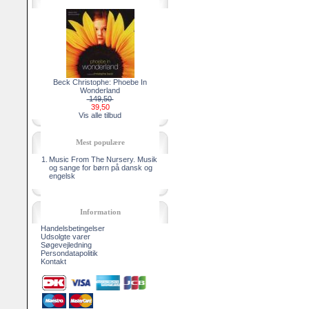
Beck Christophe: Phoebe In
Wonderland
149,50
39,50
Vis alle tilbud
Mest populære
1.
Music From The Nursery. Musik
og sange for børn på dansk og
engelsk
Information
Handelsbetingelser
Udsolgte varer
Søgevejledning
Persondatapolitik
Kontakt