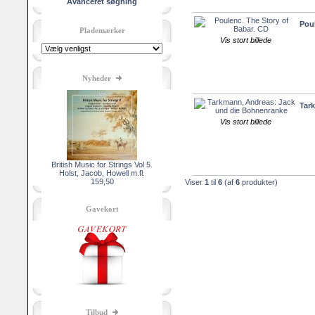
Avanceret søgning
Poul
Plademærker
Vis stort billede
Nyheder
Tar
Vis stort billede
British Music for Strings Vol 5.
Holst, Jacob, Howell m.fl.
159,50
Viser
1
til
6
(af
6
produkter)
Gavekort
Tilbud