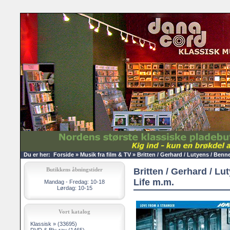
Du er her:
Forside
»
Musik fra film & TV
»
Britten / Gerhard / Lutyens / Benn
Butikkens åbningstider
Britten / Gerhard / Lu
Life m.m.
Mandag - Fredag: 10-18
Lørdag: 10-15
Vort katalog
Klassisk »
(33695)