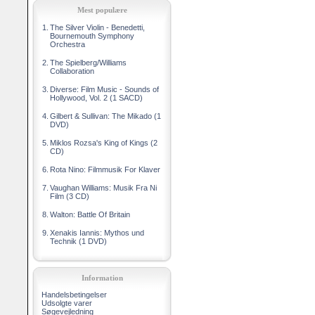
Mest populære
1.
The Silver Violin - Benedetti,
Bournemouth Symphony
Orchestra
2.
The Spielberg/Williams
Collaboration
3.
Diverse: Film Music - Sounds of
Hollywood, Vol. 2 (1 SACD)
4.
Gilbert & Sullivan: The Mikado (1
DVD)
5.
Miklos Rozsa's King of Kings (2
CD)
6.
Rota Nino: Filmmusik For Klaver
7.
Vaughan Williams: Musik Fra Ni
Film (3 CD)
8.
Walton: Battle Of Britain
9.
Xenakis Iannis: Mythos und
Technik (1 DVD)
Information
Handelsbetingelser
Udsolgte varer
Søgevejledning