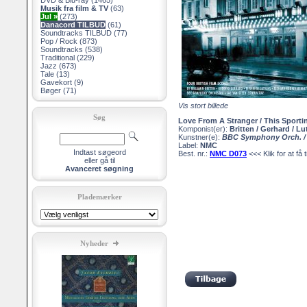
DVD & Blu-ray
(1465)
Musik fra film & TV
(63)
Jul »
(273)
Danacord TILBUD
(61)
Soundtracks TILBUD
(77)
Pop / Rock
(873)
Soundtracks
(538)
Traditional
(229)
Jazz
(673)
Tale
(13)
Gavekort
(9)
Bøger
(71)
Vis stort billede
Søg
Love From A Stranger / This Sporti
Komponist(er):
Britten / Gerhard / L
Kunstner(e):
BBC Symphony Orch. / 
Label:
NMC
Indtast søgeord
Best. nr.:
NMC D073
<<< Klik for at få 
eller gå til
Avanceret søgning
Plademærker
Nyheder