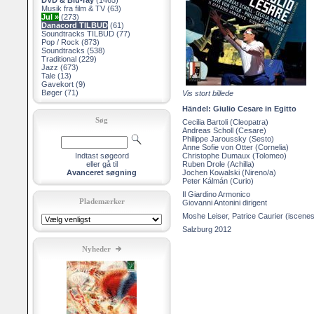
DVD & Blu-ray
(1465)
Musik fra film & TV
(63)
Jul »
(273)
Danacord TILBUD
(61)
Soundtracks TILBUD
(77)
Pop / Rock
(873)
Soundtracks
(538)
Traditional
(229)
Jazz
(673)
Tale
(13)
Gavekort
(9)
Bøger
(71)
Vis stort billede
Händel: Giulio Cesare in Egitto
Søg
Cecilia Bartoli (Cleopatra)
Andreas Scholl (Cesare)
Philippe Jaroussky (Sesto)
Anne Sofie von Otter (Cornelia)
Indtast søgeord
Christophe Dumaux (Tolomeo)
eller gå til
Ruben Drole (Achilla)
Avanceret søgning
Jochen Kowalski (Nireno/a)
Peter Kálmán (Curio)
Il Giardino Armonico
Plademærker
Giovanni Antonini dirigent
Moshe Leiser, Patrice Caurier (iscene
Salzburg 2012
Nyheder