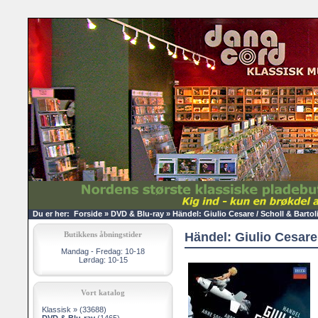
Du er her:
Forside
»
DVD & Blu-ray
»
Händel: Giulio Cesare / Scholl & Bartol
Butikkens åbningstider
Händel: Giulio Cesare 
Mandag - Fredag: 10-18
Lørdag: 10-15
Vort katalog
Klassisk »
(33688)