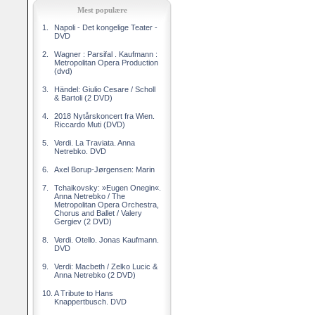
Mest populære
1.
Napoli - Det kongelige Teater -
DVD
2.
Wagner : Parsifal . Kaufmann :
Metropolitan Opera Production
(dvd)
3.
Händel: Giulio Cesare / Scholl
& Bartoli (2 DVD)
4.
2018 Nytårskoncert fra Wien.
Riccardo Muti (DVD)
5.
Verdi. La Traviata. Anna
Netrebko. DVD
6.
Axel Borup-Jørgensen: Marin
7.
Tchaikovsky: »Eugen Onegin«.
Anna Netrebko / The
Metropolitan Opera Orchestra,
Chorus and Ballet / Valery
Gergiev (2 DVD)
8.
Verdi. Otello. Jonas Kaufmann.
DVD
9.
Verdi: Macbeth / Zelko Lucic &
Anna Netrebko (2 DVD)
10.
A Tribute to Hans
Knappertbusch. DVD