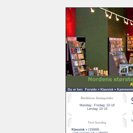
Du er her:
Forside
»
Klassisk
»
Kammermu
Butikkens åbningstider
Mandag - Fredag: 10-18
Lørdag: 10-15
V
Vort katalog
Klassisk
»
(33688)