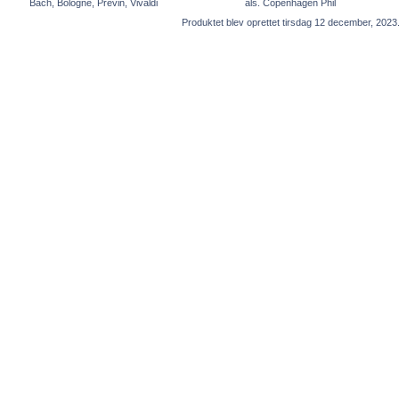
Bach, Bologne, Previn, Vivaldi
als. Copenhagen Phil
Produktet blev oprettet tirsdag 12 december, 2023