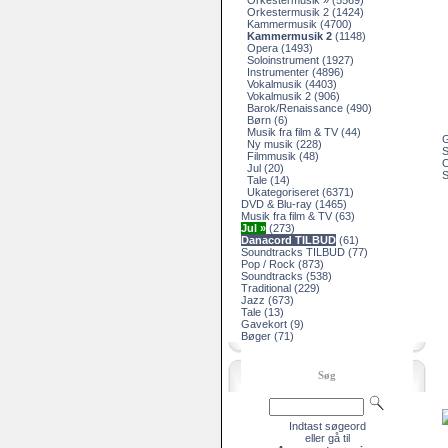
Orkestermusik »
(5569)
Orkestermusik 2
(1424)
Kammermusik
(4700)
Kammermusik 2
(1148)
Opera
(1493)
Soloinstrument
(1927)
Instrumenter
(4896)
Vokalmusik
(4403)
Vokalmusik 2
(906)
Barok/Renaissance
(490)
Børn
(6)
Musik fra film & TV
(44)
G
Ny musik
(228)
S
Filmmusik
(48)
O
Jul
(20)
S
Tale
(14)
Ukategoriseret
(6371)
DVD & Blu-ray
(1465)
Musik fra film & TV
(63)
Jul »
(273)
Danacord TILBUD
(61)
Soundtracks TILBUD
(77)
Pop / Rock
(873)
Soundtracks
(538)
Traditional
(229)
Jazz
(673)
Tale
(13)
Gavekort
(9)
Bøger
(71)
Søg
Indtast søgeord
eller gå til