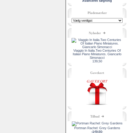
Avanceret søgning
Plademærker
Nyheder
Viaggio In Italia.Two Centuries Of
Italian Piano Miniatures. Giancarlo
Simonacci
139,50
Gavekort
Tilbud
Portman Rachel: Grey Gardens
149,50