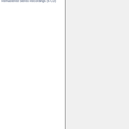
Remastered Stereo Recordings (6 CD)
.