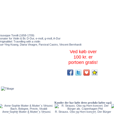
iuseppe Torelli (1658-1709)
onater for Violin & Bc D-Dur, e-moll, g-moll, A-Dur
riginaltitel: Travelling with a violin
ue-Ying Koang, Diana Vinagre, Parsival Castro, Vincent Bernhardt
Ved køb over
100 kr. er
portoen gratis!
Kunder der har købt dette produkt købte også
Anne-Sophie Mutter & Mutter´s Virtuosi.
R. Strauss. Obo og Horn koncert. Der Bürger