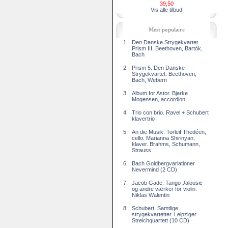
39,50
Vis alle tilbud
Mest populære
1.
Den Danske Strygekvartet.
Prism III. Beethoven, Bartók,
Bach
2.
Prism 5. Den Danske
Strygekvartet. Beethoven,
Bach, Webern
3.
Album for Astor. Bjarke
Mogensen, accordion
4.
Trio con brio. Ravel + Schubert
klavertrio
5.
An die Musik. Torleif Thedéen,
cello. Marianna Shirinyan,
klaver. Brahms, Schumann,
Strauss
6.
Bach Goldbergvariationer
Nevermind (2 CD)
7.
Jacob Gade. Tango Jalousie
og andre værker for violin.
Niklas Walentin
8.
Schubert. Samtlige
strygekvartetter. Leipziger
Streichquartett (10 CD)