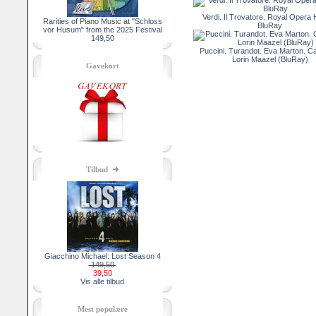
Verdi. Il Trovatore. Royal Opera
Rarities of Piano Music at "Schloss
BluRay
vor Husum" from the 2025 Festival
149,50
Puccini. Turandot. Eva Marton. Ca
Lorin Maazel (BluRay)
Gavekort
Tilbud
Giacchino Michael: Lost Season 4
149,50
39,50
Vis alle tilbud
Mest populære