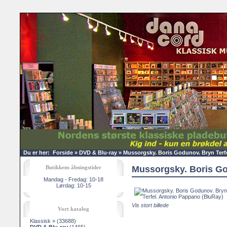
Du er her:
Forside
»
DVD & Blu-ray
»
Mussorgsky. Boris Godunov. Bryn Terf
Butikkens åbningstider
Mussorgsky. Boris Go
Mandag - Fredag: 10-18
Lørdag: 10-15
Vis stort billede
Vort katalog
Klassisk »
(33688)