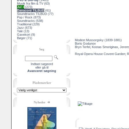
DVD & Blu-ray
(1465)
Musik fra film & TV
(63)
Jul »
(273)
Danacord TILBUD
(61)
Soundtracks TILBUD
(77)
Pop / Rock
(873)
Soundtracks
(538)
Traditional
(229)
Jazz
(673)
Tale
(13)
Gavekort
(9)
Bøger
(71)
Modest Mussorgsky (1839-1881)
Boris Godunov
Bryn Terfel, Kostas Smoriginas, Jere
Søg
Royal Opera House Covent Garden; R
Indtast søgeord
eller gå til
Avanceret søgning
Plademærker
Nyheder