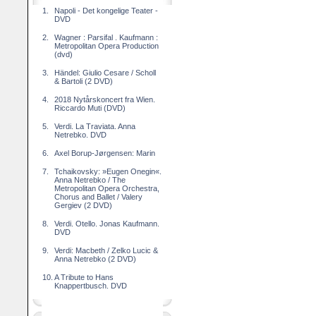
1.
Napoli - Det kongelige Teater -
DVD
2.
Wagner : Parsifal . Kaufmann :
Metropolitan Opera Production
(dvd)
3.
Händel: Giulio Cesare / Scholl
& Bartoli (2 DVD)
4.
2018 Nytårskoncert fra Wien.
Riccardo Muti (DVD)
5.
Verdi. La Traviata. Anna
Netrebko. DVD
6.
Axel Borup-Jørgensen: Marin
7.
Tchaikovsky: »Eugen Onegin«.
Anna Netrebko / The
Metropolitan Opera Orchestra,
Chorus and Ballet / Valery
Gergiev (2 DVD)
8.
Verdi. Otello. Jonas Kaufmann.
DVD
9.
Verdi: Macbeth / Zelko Lucic &
Anna Netrebko (2 DVD)
10.
A Tribute to Hans
Knappertbusch. DVD