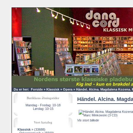
Du er her:
Forside
»
Klassisk
»
Opera
»
Händel. Alcina. Magdalena Kozena. 
Butikkens åbningstider
Händel. Alcina. Magd
Mandag - Fredag: 10-18
Lørdag: 10-15
Vis stort billede
Vort katalog
Klassisk
»
(33688)