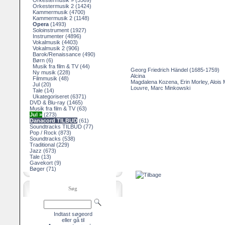
Orkestermusik »
(5569)
Orkestermusik 2
(1424)
Kammermusik
(4700)
Kammermusik 2
(1148)
Opera
(1493)
Soloinstrument
(1927)
Instrumenter
(4896)
Vokalmusik
(4403)
Vokalmusik 2
(906)
Barok/Renaissance
(490)
Børn
(6)
Musik fra film & TV
(44)
Georg Friedrich Händel (1685-1759)
Ny musik
(228)
Alcina
Filmmusik
(48)
Magdalena Kozena, Erin Morley, Alois 
Jul
(20)
Louvre, Marc Minkowski
Tale
(14)
Ukategoriseret
(6371)
DVD & Blu-ray
(1465)
Musik fra film & TV
(63)
Jul »
(273)
Danacord TILBUD
(61)
Soundtracks TILBUD
(77)
Pop / Rock
(873)
Soundtracks
(538)
Traditional
(229)
Jazz
(673)
Tale
(13)
Gavekort
(9)
Bøger
(71)
Søg
Indtast søgeord
eller gå til