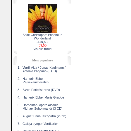
Beck Christophe: Phoebe In
Wonderland
149,50
39,50
Vis alle tilbud
Mest populære
1.
Verdi: Aida / Jonas Kaufmann /
Antonio Pappano (3 CD)
2.
Hamerik Ebbe:
Rejsekammeraten
3.
Bizet: Perlefiskerne (DVD)
4.
Hamerik Ebbe: Marie Grubbe
5.
Horneman. opera Aladdin.
Michael Schønwandt (3 CD)
6.
August Enna: Kleopatra (2 CD)
7.
Calleja synger Verdi arier