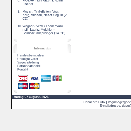
8.
MOZART MITRIDATE Adam
Fischer
9.
Mozart. Tryllefløjten. Vogt.
Karg, Villazon, Nezet-Seguin (2
CD)
10.
Wagner / Verdi / Leoncavallo
m.fl.: Lauritz Melchior -
Samlede indspilninger (14 CD)
Information
Handelsbetingelser
Udsolgte varer
Søgevejledning
Persondatapolitik
Kontakt
fredag 07 august, 2026
Danacord Butik | Vognmagergade
E-mailadresse: daco@