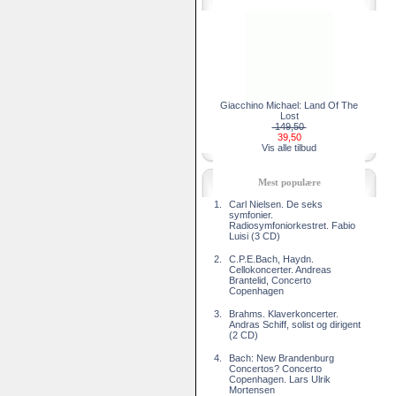
Giacchino Michael: Land Of The
Lost
149,50
39,50
Vis alle tilbud
Mest populære
1.
Carl Nielsen. De seks
symfonier.
Radiosymfoniorkestret. Fabio
Luisi (3 CD)
2.
C.P.E.Bach, Haydn.
Cellokoncerter. Andreas
Brantelid, Concerto
Copenhagen
3.
Brahms. Klaverkoncerter.
Andras Schiff, solist og dirigent
(2 CD)
4.
Bach: New Brandenburg
Concertos? Concerto
Copenhagen. Lars Ulrik
Mortensen