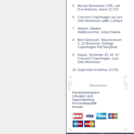
5.
Mozart Momentum 1785. Leif
Ove Andsnes, klaver (2 CD)
6.
Concerto Copenhagen og Lars
Ulrik Mortensen spiller Lumbye
7.
Nielsen. Sibelius.
Violinkoncerter. Johan Dalene
8.
Bent Sørensen. Klaverkoncert
3. 12 Nocturner. Gislinge.
Copenhagen Phil Storgårds
9.
Haydn. Symfonier 43, 44, 47.
Concerto Copenhagen. Lars
Ulrik Mortensen
10.
Segerstam in Aarhus (4 CD)
Information
Handelsbetingelser
Udsolgte varer
Søgevejledning
Persondatapolitik
Kontakt