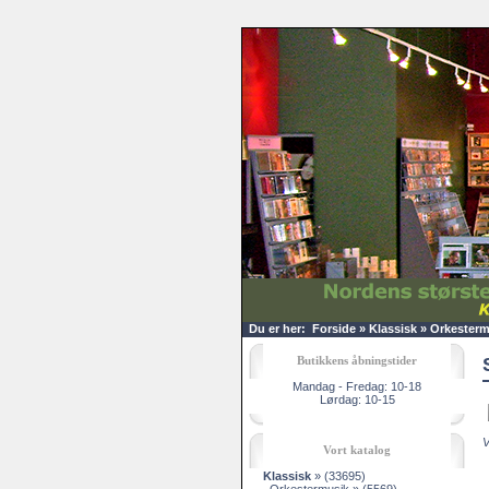
Du er her:
Forside
»
Klassisk
»
Orkesterm
Butikkens åbningstider
Mandag - Fredag: 10-18
Lørdag: 10-15
V
Vort katalog
Klassisk
»
(33695)