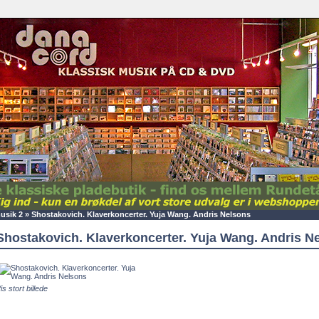
usik 2
»
Shostakovich. Klaverkoncerter. Yuja Wang. Andris Nelsons
Shostakovich. Klaverkoncerter. Yuja Wang. Andris N
is stort billede