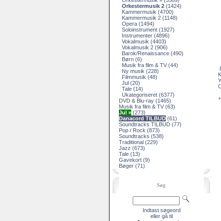
Orkestermusik »
(5569)
Orkestermusik 2
(1424)
Kammermusik
(4700)
Kammermusik 2
(1148)
Opera
(1494)
Soloinstrument
(1927)
Instrumenter
(4896)
Vokalmusik
(4403)
Vokalmusik 2
(906)
Barok/Renaissance
(490)
Børn
(6)
Musik fra film & TV
(44)
D
Ny musik
(228)
K
Filmmusik
(48)
Y
Jul
(20)
Tale
(14)
Ukategoriseret
(6377)
+
DVD & Blu-ray
(1465)
Musik fra film & TV
(63)
Jul »
(273)
Danacord TILBUD
(61)
Soundtracks TILBUD
(77)
Pop / Rock
(873)
Soundtracks
(538)
Traditional
(229)
Jazz
(673)
Tale
(13)
Gavekort
(9)
Bøger
(71)
Søg
Indtast søgeord
eller gå til