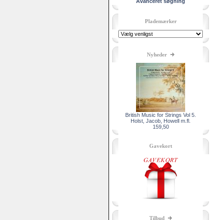
Avanceret søgning
Plademærker
Nyheder
British Music for Strings Vol 5.
Holst, Jacob, Howell m.fl.
159,50
Gavekort
Tilbud