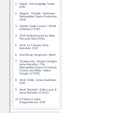
1.
Napoli - Det kongelige Teater -
DVD
2.
Wagner : Parsifal . Kaufmann :
Metropolitan Opera Production
(dvd)
3.
Händel: Giulio Cesare / Scholl
& Bartoli (2 DVD)
4.
2018 Nytårskoncert fra Wien.
Riccardo Muti (DVD)
5.
Verdi. La Traviata. Anna
Netrebko. DVD
6.
Axel Borup-Jørgensen: Marin
7.
Tchaikovsky: »Eugen Onegin«.
Anna Netrebko / The
Metropolitan Opera Orchestra,
Chorus and Ballet / Valery
Gergiev (2 DVD)
8.
Verdi. Otello. Jonas Kaufmann.
DVD
9.
Verdi: Macbeth / Zelko Lucic &
Anna Netrebko (2 DVD)
10.
A Tribute to Hans
Knappertbusch. DVD