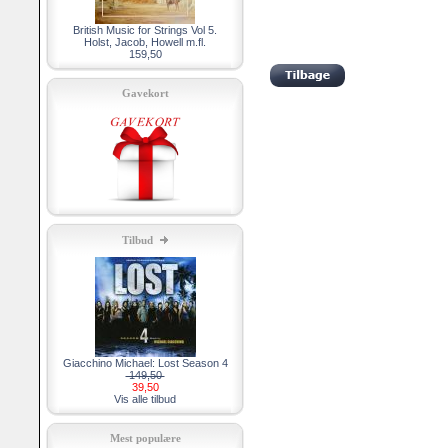
British Music for Strings Vol 5.
Holst, Jacob, Howell m.fl.
159,50
Gavekort
Tilbud
Giacchino Michael: Lost Season 4
149,50
39,50
Vis alle tilbud
Mest populære