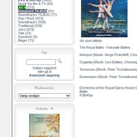
DVD & Blu-ray
(1465)
Musik fra film & TV
(63)
Jul »
(273)
Danacord TILBUD
(61)
Soundtracks TILBUD
(77)
Pop / Rock
(873)
Soundtracks
(538)
Traditional
(229)
Jazz
(673)
Tale
(13)
Gavekort
(9)
Bøger
(71)
Vis stort billede
The Royal Ballet - Fairytale Ballets
Søg
Askepot (Musik: Serge Prokofieff, Cho
Coppelia (Musik: Leo Delibes, Chore
Indtast søgeord
Tornerose (Musik: Peter Tschaikowsky
eller gå til
Avanceret søgning
Svanesøen (Musik: Peter Tschaikowsky
Plademærker
Orchestra of the Royal Opera House 
Ballet
4 BluRay
Nyheder