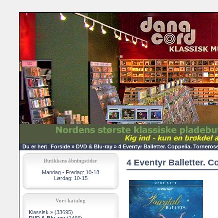
Du er her:
Forside
»
DVD & Blu-ray
»
4 Eventyr Balletter. Coppelia, Tornero
Butikkens åbningstider
4 Eventyr Balletter. 
Mandag - Fredag: 10-18
Lørdag: 10-15
Vort katalog
Klassisk »
(33695)