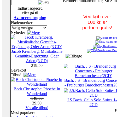
Berliner Philharmoniker, Sir Sim
Indtast søgeord
eller gå til
Ved køb over
Avanceret søgning
100 kr. er
Plademærker
portoen gratis!
Nyheder
Jacob Kremberg. Musikalische
Gemüths-Ergötzung, Oder
Arien (3 CD)
219,50
Gavekort
Tilbud
Bach, J S - Brandenburg Conce
- Freiburger Barockorchester(
Beck Christophe: Phoebe In
Wonderland
149,50
J.S.Bach. Cello Solo Suites 1-
39,50
2CD
Vis alle tilbud
P
Mest populære