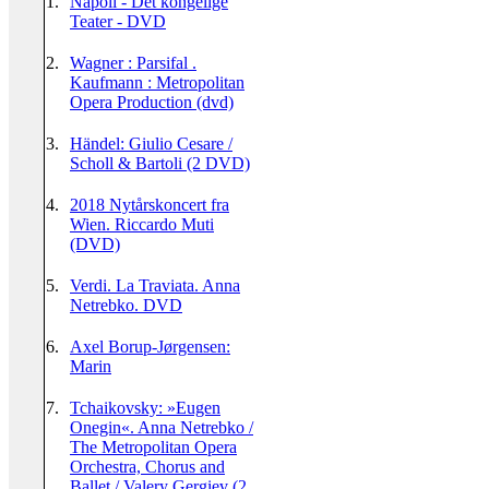
1.
Napoli - Det kongelige
Teater - DVD
2.
Wagner : Parsifal .
Kaufmann : Metropolitan
Opera Production (dvd)
3.
Händel: Giulio Cesare /
Scholl & Bartoli (2 DVD)
4.
2018 Nytårskoncert fra
Wien. Riccardo Muti
(DVD)
5.
Verdi. La Traviata. Anna
Netrebko. DVD
6.
Axel Borup-Jørgensen:
Marin
7.
Tchaikovsky: »Eugen
Onegin«. Anna Netrebko /
The Metropolitan Opera
Orchestra, Chorus and
Ballet / Valery Gergiev (2