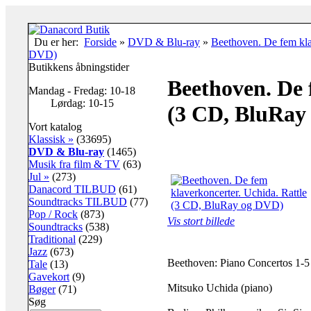
Du er her:
Forside
»
DVD & Blu-ray
»
Beethoven. De fem kla
DVD)
Butikkens åbningstider
Beethoven. De 
Mandag - Fredag: 10-18
Lørdag: 10-15
(3 CD, BluRay
Vort katalog
Klassisk »
(33695)
DVD & Blu-ray
(1465)
Musik fra film & TV
(63)
Jul »
(273)
Danacord TILBUD
(61)
Soundtracks TILBUD
(77)
Pop / Rock
(873)
Vis stort billede
Soundtracks
(538)
Traditional
(229)
Jazz
(673)
Beethoven: Piano Concertos 1-5
Tale
(13)
Gavekort
(9)
Mitsuko Uchida (piano)
Bøger
(71)
Søg