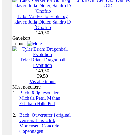
J.S.Bach. Cello Solo Suites 1-
2CD
Lalo. Værker for violin og
klaver. Julia Didier, Sandro D
´Onofrio
149,50
Gavekort
Tilbud
Tyler Brian: Dragonball
Evolution
149,50
39,50
Vis alle tilbud
Mest populære
1.
Bach. 6 fløjtesonater.
Michala Petri. Mahan
Esfahani Hille Perl
2.
Bach. Ouverturer i original
version. Lars Ulrik
Mortensen. Concerto
Copenhagen