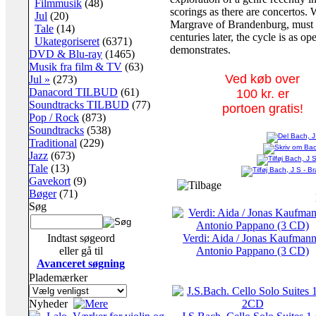
Filmmusik
(48)
scorings as there are concertos.
Jul
(20)
Margrave of Brandenburg, must h
Tale
(14)
centuries later, the cycle is as op
Ukategoriseret
(6371)
demonstrates.
DVD & Blu-ray
(1465)
Musik fra film & TV
(63)
Ved køb over
Jul »
(273)
Danacord TILBUD
(61)
100 kr. er
Soundtracks TILBUD
(77)
portoen gratis!
Pop / Rock
(873)
Soundtracks
(538)
Traditional
(229)
Jazz
(673)
Tale
(13)
Gavekort
(9)
Bøger
(71)
Søg
Indtast søgeord
Verdi: Aida / Jonas Kaufmann
eller gå til
Antonio Pappano (3 CD)
Avanceret søgning
Plademærker
Nyheder