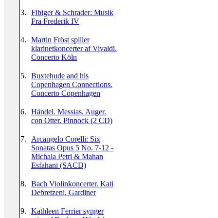
3.
Fibiger & Schrader: Musik
Fra Frederik IV
4.
Martin Fröst spiller
klarinetkoncerter af Vivaldi.
Concerto Köln
5.
Buxtehude and his
Copenhagen Connections.
Concerto Copenhagen
6.
Händel. Messias. Auger.
con Otter. Pinnock (2 CD)
7.
Arcangelo Corelli: Six
Sonatas Opus 5 No. 7-12 -
Michala Petri & Mahan
Esfahani (SACD)
8.
Bach Violinkoncerter. Kati
Debretzeni. Gardiner
9.
Kathleen Ferrier synger