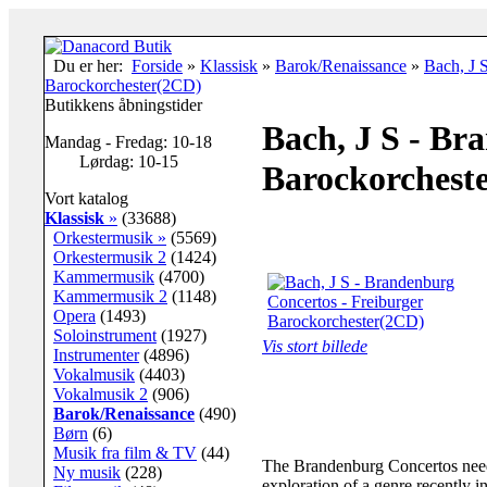
Du er her:
Forside
»
Klassisk
»
Barok/Renaissance
»
Bach, J 
Barockorchester(2CD)
Butikkens åbningstider
Bach, J S - Br
Mandag - Fredag: 10-18
Lørdag: 10-15
Barockorchest
Vort katalog
Klassisk
»
(33688)
Orkestermusik »
(5569)
Orkestermusik 2
(1424)
Kammermusik
(4700)
Kammermusik 2
(1148)
Opera
(1493)
Soloinstrument
(1927)
Vis stort billede
Instrumenter
(4896)
Vokalmusik
(4403)
Vokalmusik 2
(906)
Barok/Renaissance
(490)
Børn
(6)
Musik fra film & TV
(44)
The Brandenburg Concertos need 
Ny musik
(228)
exploration of a genre recently in