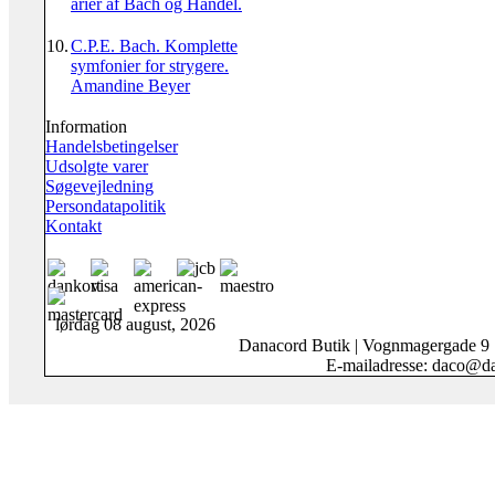
arier af Bach og Händel.
10.
C.P.E. Bach. Komplette
symfonier for strygere.
Amandine Beyer
Information
Handelsbetingelser
Udsolgte varer
Søgevejledning
Persondatapolitik
Kontakt
lørdag 08 august, 2026
Danacord Butik | Vognmagergade 9
E-mailadresse: daco@da