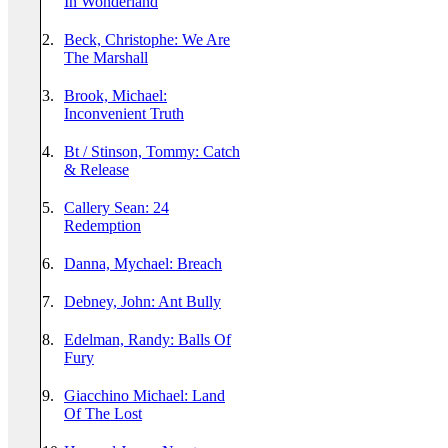
In Wonderland
2.
Beck, Christophe: We Are
The Marshall
3.
Brook, Michael:
Inconvenient Truth
4.
Bt / Stinson, Tommy: Catch
& Release
5.
Callery Sean: 24
Redemption
6.
Danna, Mychael: Breach
7.
Debney, John: Ant Bully
8.
Edelman, Randy: Balls Of
Fury
9.
Giacchino Michael: Land
Of The Lost