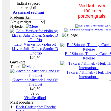
Indtast søgeord
Ved køb over
eller gå til
100 kr. er
Avanceret søgning
portoen gratis!
Plademærker
Nyheder
Lalo. Værker for violin og
klaver. Julia Didier, Sandro D
´Onofrio
Bt / Stinson, Tommy: Catch 
149,50
Release
Gavekort
Tilbud
Tykwer / Klimek / Heil: The
International
Giacchino Michael: Land Of
P
The Lost
149,50
39,50
Vis alle tilbud
Mest populære
1.
Beck Christophe: Phoebe