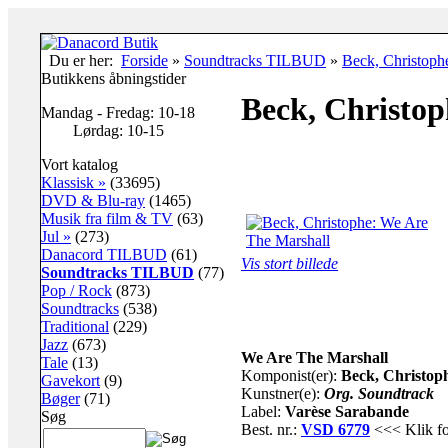
Du er her:
Forside
»
Soundtracks TILBUD
»
Beck, Christoph
Butikkens åbningstider
Beck, Christop
Mandag - Fredag: 10-18
Lørdag: 10-15
Vort katalog
Klassisk »
(33695)
DVD & Blu-ray
(1465)
Musik fra film & TV
(63)
Jul »
(273)
Danacord TILBUD
(61)
Vis stort billede
Soundtracks TILBUD
(77)
Pop / Rock
(873)
Soundtracks
(538)
Traditional
(229)
Jazz
(673)
We Are The Marshall
Tale
(13)
Komponist(er):
Beck, Christop
Gavekort
(9)
Kunstner(e):
Org. Soundtrack
Bøger
(71)
Label:
Varèse Sarabande
Søg
Best. nr.:
VSD 6779
<<< Klik for