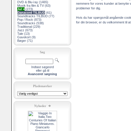
DVD & Blu-ray
(1465)
nemmere for vores kunder at benytte w
Musik fra film & TV
(63)
problemer for dig.
Jul »
(273)
Danacord TILBUD
(61)
Soundtracks TILBUD
(77)
Hvis du har spørgsmål angående cookie
Pop / Rock
(873)
for din browser, er du velkomment til
Soundtracks
(538)
Traditional
(229)
Jazz
(673)
Tale
(13)
Gavekort
(9)
Bøger
(71)
Søg
Indtast søgeord
eller gå til
Avanceret søgning
Plademærker
Nyheder