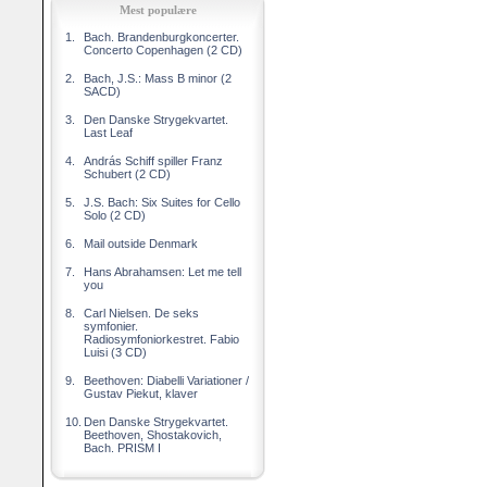
Mest populære
1.
Bach. Brandenburgkoncerter.
Concerto Copenhagen (2 CD)
2.
Bach, J.S.: Mass B minor (2
SACD)
3.
Den Danske Strygekvartet.
Last Leaf
4.
András Schiff spiller Franz
Schubert (2 CD)
5.
J.S. Bach: Six Suites for Cello
Solo (2 CD)
6.
Mail outside Denmark
7.
Hans Abrahamsen: Let me tell
you
8.
Carl Nielsen. De seks
symfonier.
Radiosymfoniorkestret. Fabio
Luisi (3 CD)
9.
Beethoven: Diabelli Variationer /
Gustav Piekut, klaver
10.
Den Danske Strygekvartet.
Beethoven, Shostakovich,
Bach. PRISM I