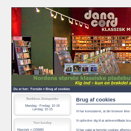
Du er her:
Forside
»
Brug af cookies
Butikkens åbningstider
Brug af cookies
Mandag - Fredag: 10-18
Lørdag: 10-15
Vi har konstateret, at din browser ikke 
Vi opfordrer dig til at aktivere/tillade b
Vort katalog
Klassisk »
(33688)
Vi har valgt at benytte cookies afhensy