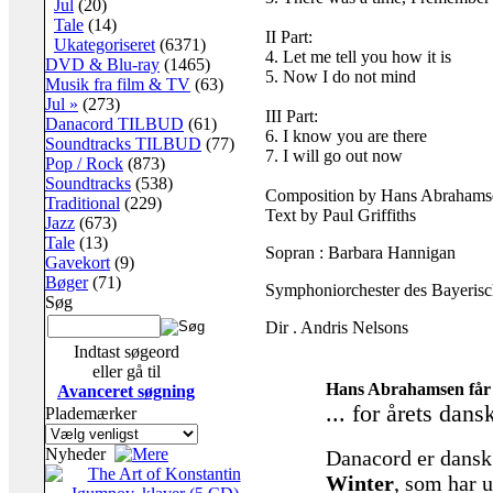
Jul
(20)
Tale
(14)
II Part:
Ukategoriseret
(6371)
4. Let me tell you how it is
DVD & Blu-ray
(1465)
5. Now I do not mind
Musik fra film & TV
(63)
Jul »
(273)
III Part:
Danacord TILBUD
(61)
6. I know you are there
Soundtracks TILBUD
(77)
7. I will go out now
Pop / Rock
(873)
Soundtracks
(538)
Composition by Hans Abrahams
Traditional
(229)
Text by Paul Griffiths
Jazz
(673)
Tale
(13)
Sopran : Barbara Hannigan
Gavekort
(9)
Bøger
(71)
Symphoniorchester des Bayeris
Søg
Dir . Andris Nelsons
Indtast søgeord
eller gå til
Hans Abrahamsen får P
Avanceret søgning
... for årets dan
Plademærker
Nyheder
Danacord er dansk 
Winter
, som har 