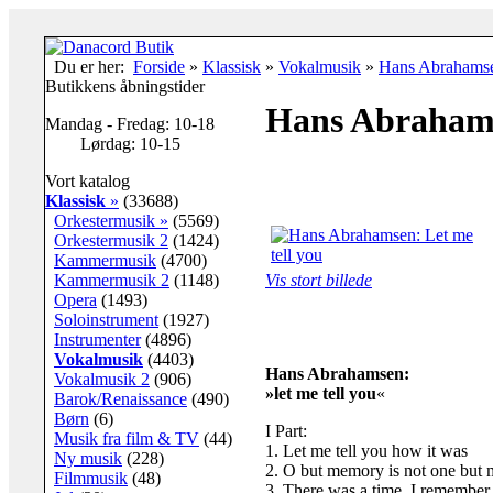
Du er her:
Forside
»
Klassisk
»
Vokalmusik
»
Hans Abrahamsen
Butikkens åbningstider
Hans Abrahams
Mandag - Fredag: 10-18
Lørdag: 10-15
Vort katalog
Klassisk
»
(33688)
Orkestermusik »
(5569)
Orkestermusik 2
(1424)
Kammermusik
(4700)
Kammermusik 2
(1148)
Vis stort billede
Opera
(1493)
Soloinstrument
(1927)
Instrumenter
(4896)
Vokalmusik
(4403)
Hans Abrahamsen:
Vokalmusik 2
(906)
»let me tell you
«
Barok/Renaissance
(490)
Børn
(6)
I Part:
Musik fra film & TV
(44)
1. Let me tell you how it was
Ny musik
(228)
2. O but memory is not one but
Filmmusik
(48)
3. There was a time, I remember