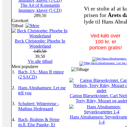
The Art of Konstantin
Vi er stolte af at 
Igumnov, klaver (5 CD)
prisen for
Årets d
289,50
Gavekort
lyde til Hans Abr
Tilbud
Ved køb over
Beck Christophe: Phoebe In
100 kr. er
Wonderland
portoen gratis!
149,50
39,50
Vis alle tilbud
Mest populære
1.
Bach, J.S.: Mass B minor
(2 SACD)
2.
Hans Abrahamsen: Let me
tell you
Carion Blæserkvintet. Carl Niel
Terry Riley, Mozart og ande
3.
Schubert: Winterreise -
Mathias Hedegaard
Hans Abrahamsen: Strygekvarte
4.
Bach, Brahms & Heise
1-4
m.fl. Else Paaske, Et