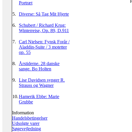
P
Portræt
5.
Diverse: Så Tag Mit Hjerte
6.
Schubert / Richard Krug:
Winterreise, Op. 89, D.911
7.
Carl Nielsen: Fynsk Forår /
Aladdin-Suite / 3 motetter
op. 55
8.
Årstiderne. 28 danske
sange. Bo Holten
9.
Lise Davidsen synger R.
Strauss og Wagner
10.
Hamerik Ebbe: Marie
Grubbe
Information
Handelsbetingelser
Udsolgte varer
Søgevejledning