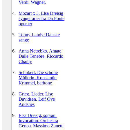
Verdi, Wagner.
4.
Mozart x 3. Elsa Dreisig
synger arier fra Da Ponte
operaer
5.
Tonny Landy: Danske
sange
6.
Anna Netrebko. Amate
Dalle Tenebre. Riccardo
Chailly
7.
Schubert. Die schöne
Müllerin. Konstantin
Krimmel, baritone
8.
Grieg. Lieder. Lise
Davidsen. Leif Ove
Andsnes
9.
Elsa Dreisig, sopran.
Invocation. Orchestra
Genoa. Massimo Zanetti