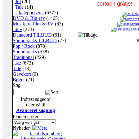
Jul
(20)
portoen gratis!
Tale
(14)
Ukategoriseret
(6377)
DVD & Blu-ray
(1465)
Musik fra film & TV
(63)
Jul »
(273)
Danacord TILBUD
(61)
Soundtracks TILBUD
(77)
P
Pop / Rock
(873)
Soundtracks
(538)
Traditional
(229)
Jazz
(673)
Tale
(13)
Gavekort
(9)
Bøger
(71)
Søg
Indtast søgeord
eller gå til
Avanceret søgning
Plademærker
Nyheder