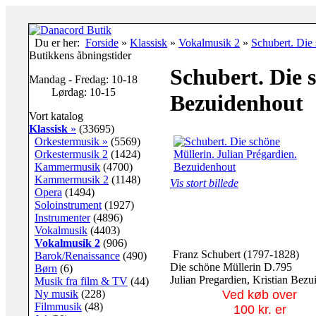
Du er her:
Forside
»
Klassisk
»
Vokalmusik 2
»
Schubert. Die 
Butikkens åbningstider
Schubert. Die 
Mandag - Fredag: 10-18
Lørdag: 10-15
Bezuidenhout
Vort katalog
Klassisk
»
(33695)
Orkestermusik »
(5569)
Orkestermusik 2
(1424)
Kammermusik
(4700)
Kammermusik 2
(1148)
Vis stort billede
Opera
(1494)
Soloinstrument
(1927)
Instrumenter
(4896)
Vokalmusik
(4403)
Vokalmusik 2
(906)
Franz Schubert (1797-1828)
Barok/Renaissance
(490)
Die schöne Müllerin D.795
Børn
(6)
Julian Pregardien, Kristian Bez
Musik fra film & TV
(44)
Ny musik
(228)
Ved køb over
Filmmusik
(48)
100 kr. er