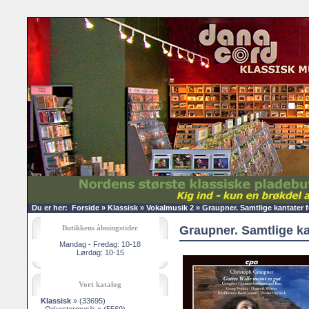
Du er her:
Forside
»
Klassisk
»
Vokalmusik 2
»
Graupner. Samtlige kantater 
Butikkens åbningstider
Graupner. Samtlige ka
Mandag - Fredag: 10-18
Lørdag: 10-15
Vort katalog
Klassisk
»
(33695)