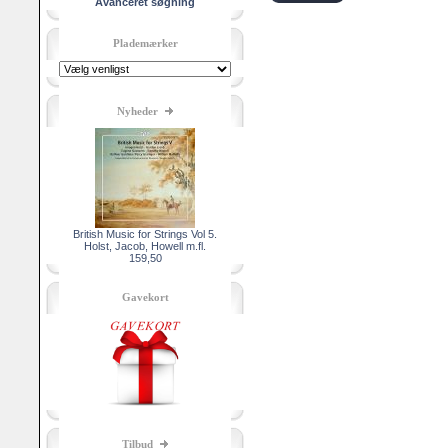
Avanceret søgning
Plademærker
Nyheder
British Music for Strings Vol 5.
Holst, Jacob, Howell m.fl.
159,50
Gavekort
Tilbud