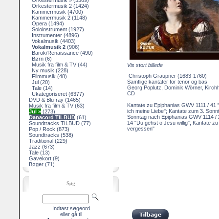
Orkestermusik »
(5569)
Orkestermusik 2
(1424)
Kammermusik
(4700)
Kammermusik 2
(1148)
Opera
(1494)
Soloinstrument
(1927)
Instrumenter
(4896)
Vokalmusik
(4403)
Vokalmusik 2
(906)
Barok/Renaissance
(490)
Børn
(6)
Musik fra film & TV
(44)
Vis stort billede
Ny musik
(228)
Christoph Graupner (1683-1760)
Filmmusik
(48)
Samtlige kantater for tenor og bas
Jul
(20)
Georg Poplutz, Dominik Wörner, Kirch
Tale
(14)
CD
Ukategoriseret
(6377)
DVD & Blu-ray
(1465)
Kantate zu Epiphanias GWV 1111 / 41 "
Musik fra film & TV
(63)
ich meine Liebe"; Kantate zum 3. Son
Jul »
(273)
Sonntag nach Epiphanias GWV 1114 / 22
Danacord TILBUD
(61)
14 "Du gehst o Jesu willig"; Kantate 
Soundtracks TILBUD
(77)
vergessen"
Pop / Rock
(873)
Soundtracks
(538)
Traditional
(229)
Jazz
(673)
Tale
(13)
Gavekort
(9)
Bøger
(71)
Søg
Indtast søgeord
eller gå til