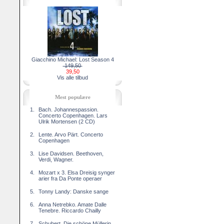
Giacchino Michael: Lost Season 4
149,50
39,50
Vis alle tilbud
Mest populære
1.
Bach. Johannespassion.
Concerto Copenhagen. Lars
Ulrik Mortensen (2 CD)
2.
Lente. Arvo Pärt. Concerto
Copenhagen
3.
Lise Davidsen. Beethoven,
Verdi, Wagner.
4.
Mozart x 3. Elsa Dreisig synger
arier fra Da Ponte operaer
5.
Tonny Landy: Danske sange
6.
Anna Netrebko. Amate Dalle
Tenebre. Riccardo Chailly
7.
Schubert. Die schöne Müllerin.