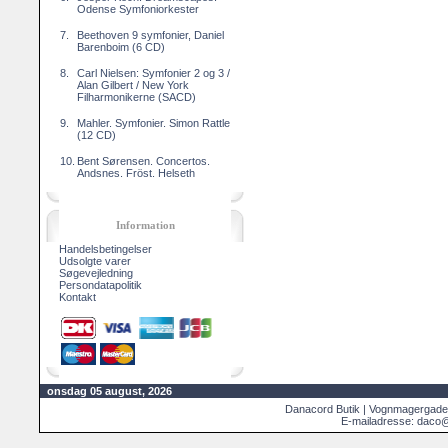
Odense Symfoniorkester
7.
Beethoven 9 symfonier, Daniel
Barenboim (6 CD)
8.
Carl Nielsen: Symfonier 2 og 3 /
Alan Gilbert / New York
Filharmonikerne (SACD)
9.
Mahler. Symfonier. Simon Rattle
(12 CD)
10.
Bent Sørensen. Concertos.
Andsnes. Fröst. Helseth
Information
Handelsbetingelser
Udsolgte varer
Søgevejledning
Persondatapolitik
Kontakt
onsdag 05 august, 2026
Danacord Butik | Vognmagergade
E-mailadresse: daco@