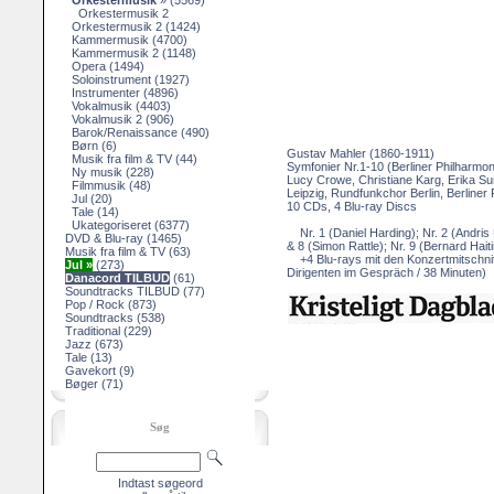
Orkestermusik
»
(5569)
Orkestermusik 2
Orkestermusik 2
(1424)
Kammermusik
(4700)
Kammermusik 2
(1148)
Opera
(1494)
Soloinstrument
(1927)
Instrumenter
(4896)
Vokalmusik
(4403)
Vokalmusik 2
(906)
Barok/Renaissance
(490)
Børn
(6)
Gustav Mahler (1860-1911)
Musik fra film & TV
(44)
Symfonier Nr.1-10 (Berliner Philharmon
Ny musik
(228)
Lucy Crowe, Christiane Karg, Erika S
Filmmusik
(48)
Leipzig, Rundfunkchor Berlin, Berliner
Jul
(20)
10 CDs, 4 Blu-ray Discs
Tale
(14)
Ukategoriseret
(6377)
Nr. 1 (Daniel Harding); Nr. 2 (Andris N
DVD & Blu-ray
(1465)
& 8 (Simon Rattle); Nr. 9 (Bernard Hait
Musik fra film & TV
(63)
+4 Blu-rays mit den Konzertmitschnitt
Jul »
(273)
Dirigenten im Gespräch / 38 Minuten
Danacord TILBUD
(61)
Soundtracks TILBUD
(77)
Pop / Rock
(873)
Soundtracks
(538)
Traditional
(229)
Jazz
(673)
Tale
(13)
Gavekort
(9)
Bøger
(71)
Søg
Indtast søgeord