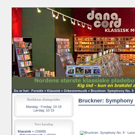
Du er her:
Forside
»
Klassisk
»
Orkestermusik
»
Bruckner: Symphony No. 9 -
Butikkens åbningstider
Bruckner: Symphony N
Mandag - Fredag: 10-18
Lørdag: 10-15
Vort katalog
Klassisk
»
(33688)