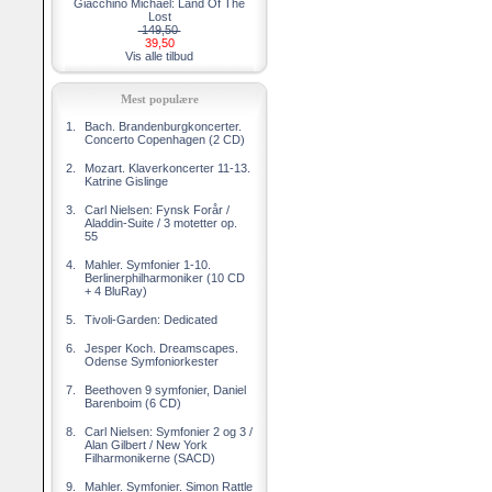
Giacchino Michael: Land Of The
Lost
149,50
39,50
Vis alle tilbud
Mest populære
1.
Bach. Brandenburgkoncerter.
Concerto Copenhagen (2 CD)
2.
Mozart. Klaverkoncerter 11-13.
Katrine Gislinge
3.
Carl Nielsen: Fynsk Forår /
Aladdin-Suite / 3 motetter op.
55
4.
Mahler. Symfonier 1-10.
Berlinerphilharmoniker (10 CD
+ 4 BluRay)
5.
Tivoli-Garden: Dedicated
6.
Jesper Koch. Dreamscapes.
Odense Symfoniorkester
7.
Beethoven 9 symfonier, Daniel
Barenboim (6 CD)
8.
Carl Nielsen: Symfonier 2 og 3 /
Alan Gilbert / New York
Filharmonikerne (SACD)
9.
Mahler. Symfonier. Simon Rattle