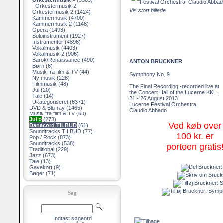
Orkestermusik
»
(5569)
Orkestermusik 2
Vis stort billede
Orkestermusik 2
(1424)
Kammermusik
(4700)
Kammermusik 2
(1148)
Opera
(1493)
Soloinstrument
(1927)
Instrumenter
(4896)
Vokalmusik
(4403)
Vokalmusik 2
(906)
Barok/Renaissance
(490)
ANTON BRUCKNER
Børn
(6)
Musik fra film & TV
(44)
Symphony No. 9
Ny musik
(228)
Filmmusik
(48)
The Final Recording -recorded live at
Jul
(20)
the Concert Hall of the Lucerne KKL,
Tale
(14)
21 - 26 August 2013
Ukategoriseret
(6371)
Lucerne Festival Orchestra
DVD & Blu-ray
(1465)
Claudio Abbado
Musik fra film & TV
(63)
Jul »
(273)
Ved køb over
Danacord TILBUD
(61)
Soundtracks TILBUD
(77)
100 kr. er
Pop / Rock
(873)
Soundtracks
(538)
portoen gratis
Traditional
(229)
Jazz
(673)
Tale
(13)
Gavekort
(9)
Bøger
(71)
Søg
Indtast søgeord