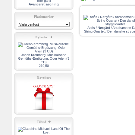
eller gå til
Avanceret søgning
Plademærker
Adès / Nørgård / Abrahamsen D
String Quartet / Den danske stryg
Nyheder
Jacob Kremberg. Musikalische
Gemüths-Ergötzung, Oder Arien (3
CD)
219,50
Gavekort
Tilbud