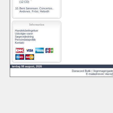
(12 CD)
10.
Bent Sørensen. Concertos.
Andsnes. Fröst. Helseth
Information
Handelsbetingelser
Udsolgte varer
Søgevejledning
Persondatapolitik
Kontakt
lørdag 08 august, 2026
Danacord Butik | Vognmagergade
E-mailadresse: daco@