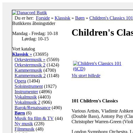
Du er her:
Forside
»
Klassisk
»
Børn
»
Children's Classics 10
Butikkens åbningstider
Children's Cla
Mandag - Fredag: 10-18
Lørdag: 10-15
Vort katalog
Klassisk
»
(33695)
Orkestermusik »
(5569)
Orkestermusik 2
(1424)
Kammermusik
(4700)
Kammermusik 2
(1148)
Vis stort billede
Opera
(1494)
Soloinstrument
(1927)
Instrumenter
(4896)
Vokalmusik
(4403)
101 Children's Classics
Vokalmusik 2
(906)
Barok/Renaissance
(490)
Various Artists, Vladimir Ashke
Børn
(6)
(Double Bass), Antony Pay (Clar
Musik fra film & TV
(44)
Christopher Warren-Green (Violi
Ny musik
(228)
Filmmusik
(48)
London Symphony Orchestra, Lon