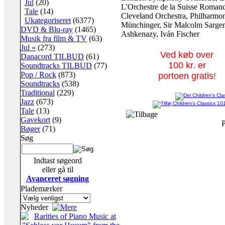
Jul
(20)
L'Orchestre de la Suisse Romand
Tale
(14)
Cleveland Orchestra, Philharmon
Ukategoriseret
(6377)
Münchinger, Sir Malcolm Sargen
DVD & Blu-ray
(1465)
Ashkenazy, Iván Fischer
Musik fra film & TV
(63)
Jul »
(273)
Ved køb over
Danacord TILBUD
(61)
100 kr. er
Soundtracks TILBUD
(77)
Pop / Rock
(873)
portoen gratis!
Soundtracks
(538)
Traditional
(229)
Jazz
(673)
Tale
(13)
Gavekort
(9)
P
Bøger
(71)
Søg
Indtast søgeord
eller gå til
Avanceret søgning
Plademærker
Nyheder