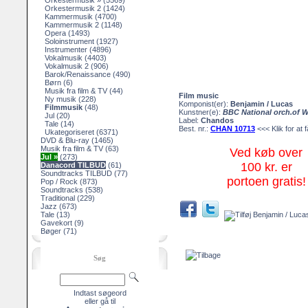
Orkestermusik »
(5569)
Orkestermusik 2
(1424)
Kammermusik
(4700)
Kammermusik 2
(1148)
Opera
(1493)
Soloinstrument
(1927)
Instrumenter
(4896)
Vokalmusik
(4403)
Vokalmusik 2
(906)
Barok/Renaissance
(490)
Børn
(6)
Musik fra film & TV
(44)
Film music
Ny musik
(228)
Komponist(er):
Benjamin / Lucas
Filmmusik
(48)
Kunstner(e):
BBC National orch.of 
Jul
(20)
Label:
Chandos
Tale
(14)
Best. nr.:
CHAN 10713
<<< Klik for at f
Ukategoriseret
(6371)
DVD & Blu-ray
(1465)
Musik fra film & TV
(63)
Ved køb over
Jul »
(273)
100 kr. er
Danacord TILBUD
(61)
Soundtracks TILBUD
(77)
portoen gratis!
Pop / Rock
(873)
Soundtracks
(538)
Traditional
(229)
Jazz
(673)
Tale
(13)
Gavekort
(9)
Bøger
(71)
Søg
Indtast søgeord
eller gå til