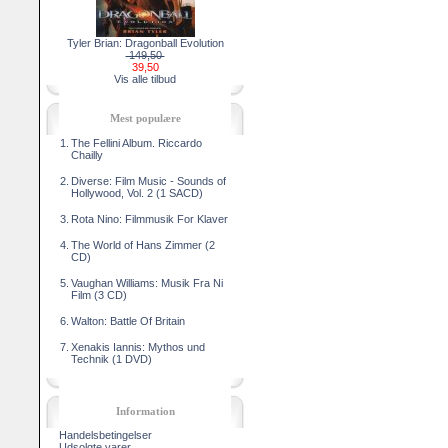
Tyler Brian: Dragonball Evolution
149,50
39,50
Vis alle tilbud
Mest populære
1.
The Fellini Album. Riccardo
Chailly
2.
Diverse: Film Music - Sounds of
Hollywood, Vol. 2 (1 SACD)
3.
Rota Nino: Filmmusik For Klaver
4.
The World of Hans Zimmer (2
CD)
5.
Vaughan Williams: Musik Fra Ni
Film (3 CD)
6.
Walton: Battle Of Britain
7.
Xenakis Iannis: Mythos und
Technik (1 DVD)
Information
Handelsbetingelser
Udsolgte varer