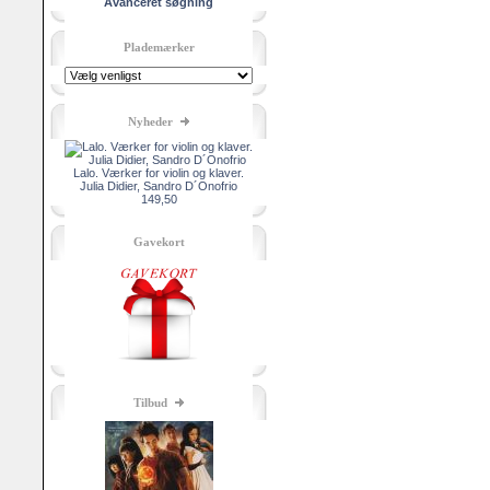
Avanceret søgning
Plademærker
Nyheder
Lalo. Værker for violin og klaver.
Julia Didier, Sandro D´Onofrio
149,50
Gavekort
Tilbud