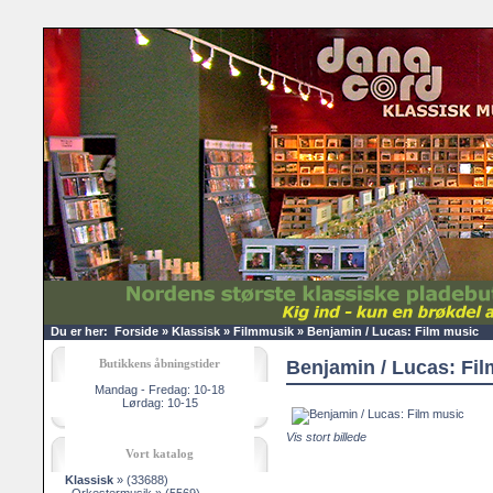
Du er her:
Forside
»
Klassisk
»
Filmmusik
»
Benjamin / Lucas: Film music
Butikkens åbningstider
Benjamin / Lucas: Fi
Mandag - Fredag: 10-18
Lørdag: 10-15
Vis stort billede
Vort katalog
Klassisk
»
(33688)