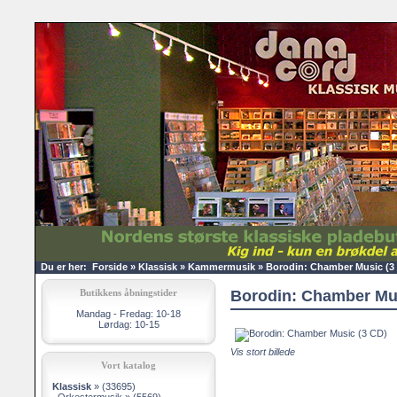
Du er her:
Forside
»
Klassisk
»
Kammermusik
»
Borodin: Chamber Music (3
Butikkens åbningstider
Borodin: Chamber Mus
Mandag - Fredag: 10-18
Lørdag: 10-15
Vis stort billede
Vort katalog
Klassisk
»
(33695)