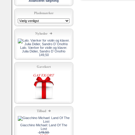
Avanceret søgning
Plademærker
Nyheder
Lalo. Værker for violin og klaver.
Julia Didier, Sandro D´Onofrio
149,50
Gavekort
Tilbud
Giacchino Michael: Land Of The
Lost
149,50