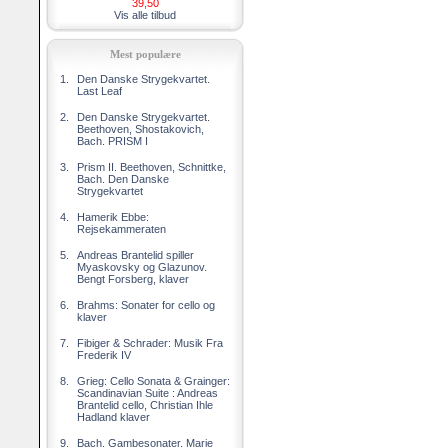
39,50
Vis alle tilbud
Mest populære
1.
Den Danske Strygekvartet.
Last Leaf
2.
Den Danske Strygekvartet.
Beethoven, Shostakovich,
Bach. PRISM I
3.
Prism II. Beethoven, Schnittke,
Bach. Den Danske
Strygekvartet
4.
Hamerik Ebbe:
Rejsekammeraten
5.
Andreas Brantelid spiller
Myaskovsky og Glazunov.
Bengt Forsberg, klaver
6.
Brahms: Sonater for cello og
klaver
7.
Fibiger & Schrader: Musik Fra
Frederik IV
8.
Grieg: Cello Sonata & Grainger:
Scandinavian Suite : Andreas
Brantelid cello, Christian Ihle
Hadland klaver
9.
Bach. Gambesonater. Marie