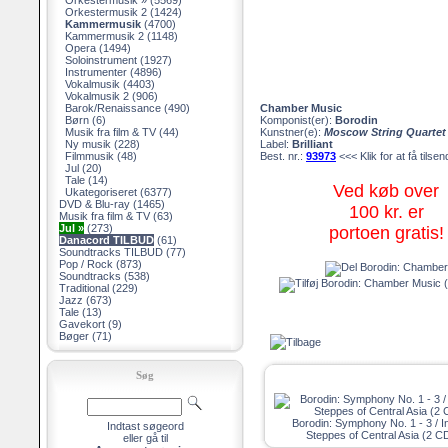
Orkestermusik »
(5569)
Orkestermusik 2
(1424)
Kammermusik
(4700)
Kammermusik 2
(1148)
Opera
(1494)
Soloinstrument
(1927)
Instrumenter
(4896)
Vokalmusik
(4403)
Vokalmusik 2
(906)
Barok/Renaissance
(490)
Chamber Music
Børn
(6)
Komponist(er):
Borodin
Musik fra film & TV
(44)
Kunstner(e):
Moscow String Quartet
Ny musik
(228)
Label:
Brilliant
Filmmusik
(48)
Best. nr.:
93973
<<< Klik for at få tilse
Jul
(20)
Tale
(14)
Ved køb over
Ukategoriseret
(6377)
DVD & Blu-ray
(1465)
100 kr. er
Musik fra film & TV
(63)
Jul »
(273)
portoen gratis!
Danacord TILBUD
(61)
Soundtracks TILBUD
(77)
Pop / Rock
(873)
Soundtracks
(538)
Traditional
(229)
Jazz
(673)
Tale
(13)
Gavekort
(9)
Bøger
(71)
Søg
Borodin: Symphony No. 1 - 3 / I
Indtast søgeord
Steppes of Central Asia (2 C
eller gå til