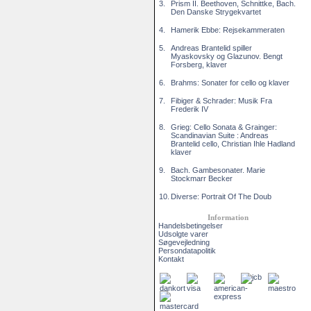
3.
Prism II. Beethoven, Schnittke, Bach.
Den Danske Strygekvartet
4.
Hamerik Ebbe: Rejsekammeraten
5.
Andreas Brantelid spiller
Myaskovsky og Glazunov. Bengt
Forsberg, klaver
6.
Brahms: Sonater for cello og klaver
7.
Fibiger & Schrader: Musik Fra
Frederik IV
8.
Grieg: Cello Sonata & Grainger:
Scandinavian Suite : Andreas
Brantelid cello, Christian Ihle Hadland
klaver
9.
Bach. Gambesonater. Marie
Stockmarr Becker
10.
Diverse: Portrait Of The Doub
Information
Handelsbetingelser
Udsolgte varer
Søgevejledning
Persondatapolitik
Kontakt