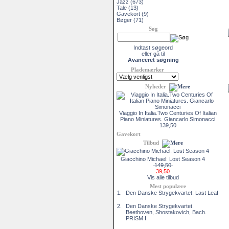
Jazz
(673)
Tale
(13)
Gavekort
(9)
Bøger
(71)
Søg
Indtast søgeord
eller gå til
Avanceret søgning
Plademærker
Nyheder
Viaggio In Italia.Two Centuries Of Italian
Piano Miniatures. Giancarlo Simonacci
139,50
Gavekort
Tilbud
Giacchino Michael: Lost Season 4
149,50
39,50
Vis alle tilbud
Mest populære
1.
Den Danske Strygekvartet. Last Leaf
2.
Den Danske Strygekvartet.
Beethoven, Shostakovich, Bach.
PRISM I