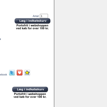
Antal:
s