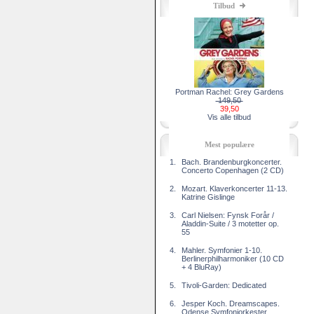
Tilbud
Portman Rachel: Grey Gardens
149,50
39,50
Vis alle tilbud
Mest populære
1.
Bach. Brandenburgkoncerter.
Concerto Copenhagen (2 CD)
2.
Mozart. Klaverkoncerter 11-13.
Katrine Gislinge
3.
Carl Nielsen: Fynsk Forår /
Aladdin-Suite / 3 motetter op.
55
4.
Mahler. Symfonier 1-10.
Berlinerphilharmoniker (10 CD
+ 4 BluRay)
5.
Tivoli-Garden: Dedicated
6.
Jesper Koch. Dreamscapes.
Odense Symfoniorkester