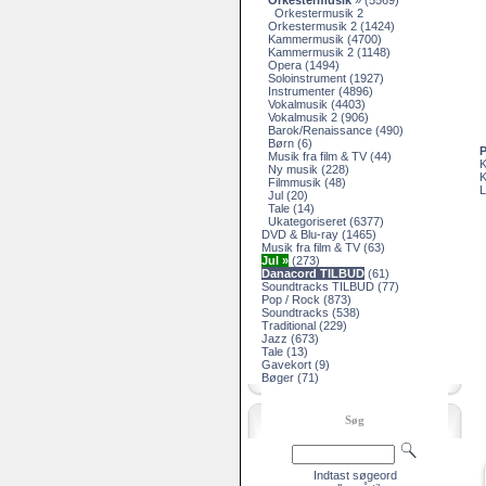
Orkestermusik
»
(5569)
Orkestermusik 2
Orkestermusik 2
(1424)
Kammermusik
(4700)
Kammermusik 2
(1148)
Opera
(1494)
Soloinstrument
(1927)
Instrumenter
(4896)
Vokalmusik
(4403)
Vokalmusik 2
(906)
Barok/Renaissance
(490)
Børn
(6)
P
Musik fra film & TV
(44)
K
Ny musik
(228)
K
Filmmusik
(48)
L
Jul
(20)
Tale
(14)
Ukategoriseret
(6377)
DVD & Blu-ray
(1465)
Musik fra film & TV
(63)
Jul »
(273)
Danacord TILBUD
(61)
Soundtracks TILBUD
(77)
Pop / Rock
(873)
Soundtracks
(538)
Traditional
(229)
Jazz
(673)
Tale
(13)
Gavekort
(9)
Bøger
(71)
Søg
Indtast søgeord