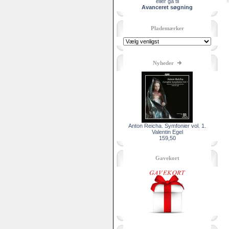
eller gå til
Avanceret søgning
Plademærker
Nyheder
Anton Reicha. Symfonier vol. 1.
Valentin Egel
159,50
Gavekort