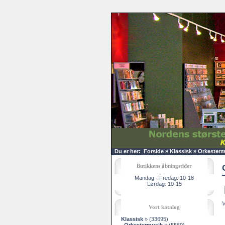
Du er her:
Forside
»
Klassisk
»
Orkesterm
Butikkens åbningstider
Mandag - Fredag: 10-18
Lørdag: 10-15
V
Vort katalog
Klassisk
»
(33695)