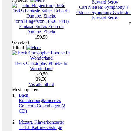
Nyheder
Carl Nielsen: Symphony 4 -
Odense Symphony Orchestra 
Edward Serov
John Hingerston (1606-1683)
P
Fantasie Suiter. Echo du
Danube. Zincke
159,50
Gavekort
Tilbud
Beck Christophe: Phoebe In
Wonderland
149,50
39,50
Vis alle tilbud
Mest populære
1.
Bach.
Brandenburgkoncerter.
Concerto Copenhagen (2
CD)
2.
Mozart. Klaverkoncerter
11-13. Katrine Gislinge