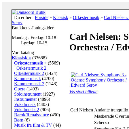
Du er her:
Forside
»
Klassisk
»
Orkestermusik
»
Carl Nielsen
Serov
Butikkens åbningstider
Carl Nielsen:
Mandag - Fredag: 10-18
Lørdag: 10-15
Orchestra / E
Vort katalog
Klassisk
»
(33688)
Orkestermusik
»
(5569)
Orkestermusik 2
Orkestermusik 2
(1424)
Kammermusik
(4700)
Kammermusik 2
(1148)
Opera
(1493)
Vis stort billede
Soloinstrument
(1927)
Instrumenter
(4896)
Vokalmusik
(4403)
Vokalmusik 2
(906)
Carl Nielsen
Andante tranquillo
Barok/Renaissance
(490)
Maskerade Overtur
Børn
(6)
Scherzo
Musik fra film & TV
(44)
Symphony No. 3 O