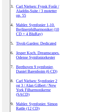
3.
Carl Nielsen: Fynsk Forår /
Aladdin-Suite / 3 motetter
op. 55
4.
Mahler. Symfonier 1-10.
Berlinerphilharmoniker (10
CD + 4 BluRay)
5.
Tivoli-Garden: Dedicated
6.
Jesper Koch. Dreamscapes.
Odense Symfoniorkester
7.
Beethoven 9 symfonier,
Daniel Barenboim (6 CD)
8.
Carl Nielsen: Symfonier 2
og 3 / Alan Gilbert / New
York Filharmonikerne
(SACD)
9.
Mahler. Symfonier. Simon
Rattle (12 CD)