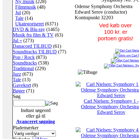
Ny musik
(228)
Odense Symphony Orchestra
Filmmusik
(48)
Edward Serov (conductor)
Jul
(20)
Kontrapunkt 32203
Tale
(14)
Ukategoriseret
(6371)
Ved køb over
DVD & Blu-ray
(1465)
100 kr. er
Musik fra film & TV
(63)
portoen gratis!
Jul »
(273)
Danacord TILBUD
(61)
Soundtracks TILBUD
(77)
Pop / Rock
(873)
Soundtracks
(538)
Traditional
(229)
Jazz
(673)
Tale
(13)
Gavekort
(9)
Bøger
(71)
Søg
Carl Nielsen: Symphony 1 -
Odense Symphony Orchestra 
Indtast søgeord
Edward Serov
eller gå til
Avanceret søgning
Plademærker