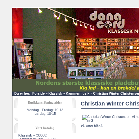
Du er her:
Forside
»
Klassisk
»
Kammermusik
»
Christian Winter Christense
Butikkens åbningstider
Christian Winter Chri
Mandag - Fredag: 10-18
Lørdag: 10-15
Vis stort billede
Vort katalog
Klassisk
»
(33688)