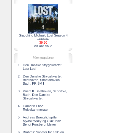
Giacchino Michael: Lost Season 4
149,50
39,50
Vis alle tilbud
Mest populære
1.
Den Danske Strygekvartet.
Last Leaf
2.
Den Danske Strygekvartet.
Beethoven, Shostakovich,
Bach. PRISM I
3.
Prism II. Beethoven, Schnittke,
Bach. Den Danske
Strygekvartet
4.
Hamerik Ebbe:
Rejsekammeraten
5.
Andreas Brantelid spiller
Myaskovsky og Glazunov.
Bengt Forsberg, klaver
6.
Brahms: Sonater for cello og