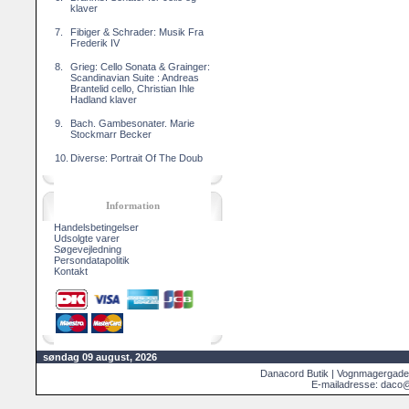
klaver
7.
Fibiger & Schrader: Musik Fra
Frederik IV
8.
Grieg: Cello Sonata & Grainger:
Scandinavian Suite : Andreas
Brantelid cello, Christian Ihle
Hadland klaver
9.
Bach. Gambesonater. Marie
Stockmarr Becker
10.
Diverse: Portrait Of The Doub
Information
Handelsbetingelser
Udsolgte varer
Søgevejledning
Persondatapolitik
Kontakt
søndag 09 august, 2026
Danacord Butik | Vognmagergade
E-mailadresse: daco@