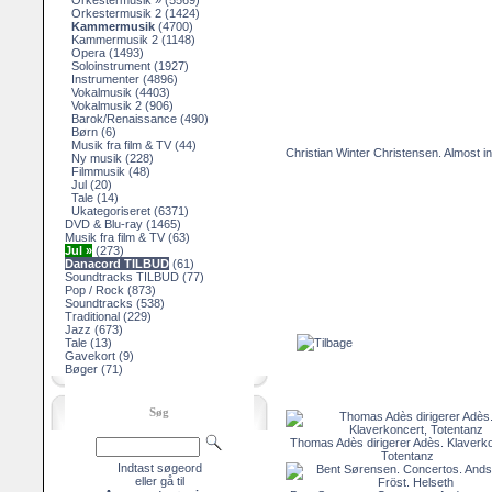
Orkestermusik »
(5569)
Orkestermusik 2
(1424)
Kammermusik
(4700)
Kammermusik 2
(1148)
Opera
(1493)
Soloinstrument
(1927)
Instrumenter
(4896)
Vokalmusik
(4403)
Vokalmusik 2
(906)
Barok/Renaissance
(490)
Børn
(6)
Musik fra film & TV
(44)
Christian Winter Christensen. Almost i
Ny musik
(228)
Filmmusik
(48)
Jul
(20)
Tale
(14)
Ukategoriseret
(6371)
DVD & Blu-ray
(1465)
Musik fra film & TV
(63)
Jul »
(273)
Danacord TILBUD
(61)
Soundtracks TILBUD
(77)
Pop / Rock
(873)
Soundtracks
(538)
Traditional
(229)
Jazz
(673)
Tale
(13)
Gavekort
(9)
Bøger
(71)
Søg
Thomas Adès dirigerer Adès. Klaverko
Totentanz
Indtast søgeord
eller gå til