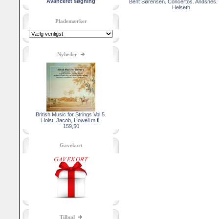
Avanceret søgning
Bent Sørensen. Concertos. Andsnes. 
Helseth
Plademærker
Nyheder
British Music for Strings Vol 5.
Holst, Jacob, Howell m.fl.
159,50
Gavekort
Tilbud