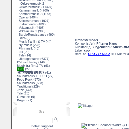
Orkestermusik
»
(5569)
Orkestermusik 2
Orkestermusik 2
(1424)
Kammermusik
(4700)
Kammermusik 2
(1148)
Opera
(1494)
Soloinstrument
(1927)
Instrumenter
(4896)
Vokalmusik
(4403)
Vokalmusik 2
(906)
Barok/Renaissance
(490)
Børn
(6)
Orchesterlieder
Musik fra film & TV
(44)
Komponist(er):
Pfitzner Hans
Ny musik
(228)
Kunstner(e):
Begemann / Tausk Ott
Filmmusik
(48)
Label:
cpo
Jul
(20)
Best. nr.:
CPO 777 552-2
<<< Klik for a
Tale
(14)
Ukategoriseret
(6377)
DVD & Blu-ray
(1465)
Musik fra film & TV
(63)
Jul »
(273)
Danacord TILBUD
(61)
Soundtracks TILBUD
(77)
Pop / Rock
(873)
Soundtracks
(538)
Traditional
(229)
Jazz
(673)
Tale
(13)
Gavekort
(9)
Bøger
(71)
Søg
Indtast søgeord