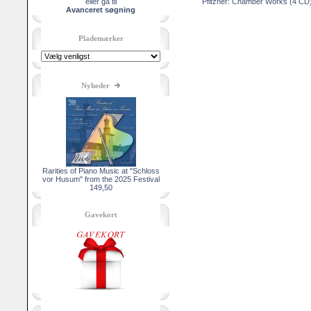
eller gå til
Pfitzner: Chamber Works (4 CD
Avanceret søgning
Plademærker
Nyheder
Rarities of Piano Music at "Schloss
vor Husum" from the 2025 Festival
149,50
Gavekort