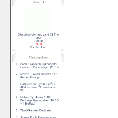
Tilbud
Giacchino Michael: Land Of The
Lost
149,50
39,50
Vis alle tilbud
Mest populære
1.
Bach. Brandenburgkoncerter.
Concerto Copenhagen (2 CD)
2.
Mozart. Klaverkoncerter 11-13.
Katrine Gislinge
3.
Carl Nielsen: Fynsk Forår /
Aladdin-Suite / 3 motetter op.
55
4.
Mahler. Symfonier 1-10.
Berlinerphilharmoniker (10 CD
+ 4 BluRay)
5.
Tivoli-Garden: Dedicated
6.
Jesper Koch. Dreamscapes.