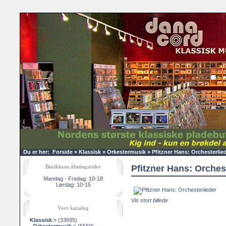
Du er her:
Forside
»
Klassisk
»
Orkestermusik
»
Pfitzner Hans: Orchesterlie
Butikkens åbningstider
Pfitzner Hans: Orches
Mandag - Fredag: 10-18
Lørdag: 10-15
Vis stort billede
Vort katalog
Klassisk
»
(33695)