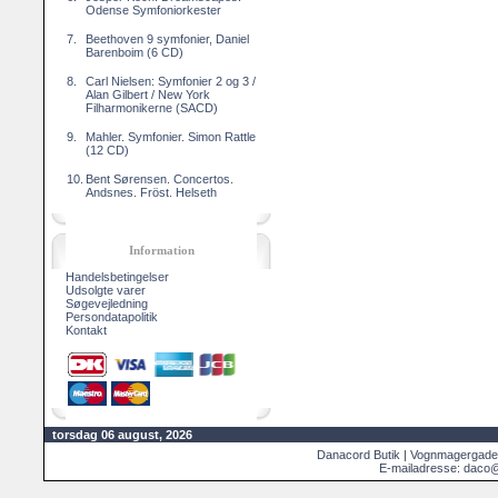
Odense Symfoniorkester
7.
Beethoven 9 symfonier, Daniel
Barenboim (6 CD)
8.
Carl Nielsen: Symfonier 2 og 3 /
Alan Gilbert / New York
Filharmonikerne (SACD)
9.
Mahler. Symfonier. Simon Rattle
(12 CD)
10.
Bent Sørensen. Concertos.
Andsnes. Fröst. Helseth
Information
Handelsbetingelser
Udsolgte varer
Søgevejledning
Persondatapolitik
Kontakt
torsdag 06 august, 2026
Danacord Butik | Vognmagergade
E-mailadresse: daco@