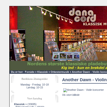
Du er her:
Forside
»
Klassisk
»
Orkestermusik
»
Another Dawn - Violin konc
Butikkens åbningstider
Another Dawn - Violin
Mandag - Fredag: 10-18
Lørdag: 10-15
Vis stort billede
Vort katalog
Klassisk
»
(33695)