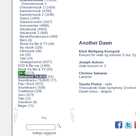
Orkestermusik
»
(5569)
Orkestermusik 2
Orkestermusik 2
(1424)
Kammermusik
(4700)
Kammermusik 2
(1148)
Opera
(1494)
Soloinstrument
(1927)
Instrumenter
(4896)
Vokalmusik
(4403)
Vokalmusik 2
(906)
Barok/Renaissance
(490)
Børn
(6)
Another Dawn
Musik fra film & TV
(44)
Ny musik
(228)
Filmmusik
(48)
Erich Wolfgang Korngold
Jul
(20)
Koncert for violin og orkester D dur, O
Tale
(14)
Ukategoriseret
(6377)
Joseph Achron
DVD & Blu-ray
(1465)
Violin koncert nr. 3
Musik fra film & TV
(63)
Jul »
(273)
Christos Samaras
Danacord TILBUD
(61)
Lamento
Soundtracks TILBUD
(77)
Pop / Rock
(873)
Tassilo Probst
- violin
Soundtracks
(538)
Thessaloniki State Symphony Orchest
Traditional
(229)
Daniel Geiss - dirigent
Jazz
(673)
Tale
(13)
Gavekort
(9)
Bøger
(71)
Søg
Indtast søgeord