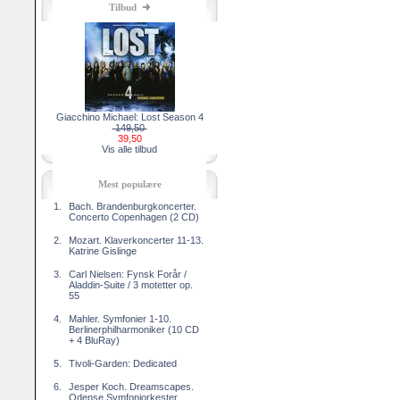
Tilbud
Giacchino Michael: Lost Season 4
149,50
39,50
Vis alle tilbud
Mest populære
1.
Bach. Brandenburgkoncerter.
Concerto Copenhagen (2 CD)
2.
Mozart. Klaverkoncerter 11-13.
Katrine Gislinge
3.
Carl Nielsen: Fynsk Forår /
Aladdin-Suite / 3 motetter op.
55
4.
Mahler. Symfonier 1-10.
Berlinerphilharmoniker (10 CD
+ 4 BluRay)
5.
Tivoli-Garden: Dedicated
6.
Jesper Koch. Dreamscapes.
Odense Symfoniorkester