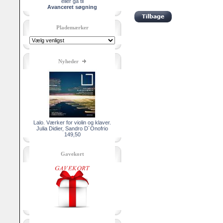
eller gå til
Avanceret søgning
Plademærker
Nyheder
Lalo. Værker for violin og klaver.
Julia Didier, Sandro D´Onofrio
149,50
Gavekort