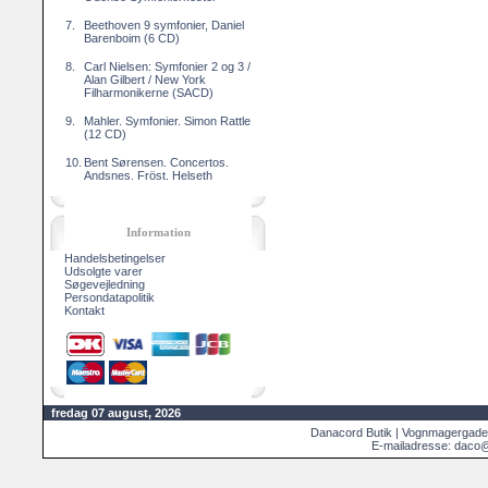
7.
Beethoven 9 symfonier, Daniel
Barenboim (6 CD)
8.
Carl Nielsen: Symfonier 2 og 3 /
Alan Gilbert / New York
Filharmonikerne (SACD)
9.
Mahler. Symfonier. Simon Rattle
(12 CD)
10.
Bent Sørensen. Concertos.
Andsnes. Fröst. Helseth
Information
Handelsbetingelser
Udsolgte varer
Søgevejledning
Persondatapolitik
Kontakt
fredag 07 august, 2026
Danacord Butik | Vognmagergade
E-mailadresse: daco@