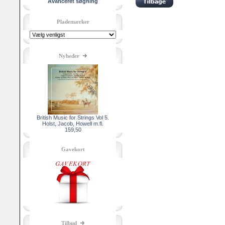
Avanceret søgning
Plademærker
Nyheder
British Music for Strings Vol 5.
Holst, Jacob, Howell m.fl.
159,50
Gavekort
Tilbud