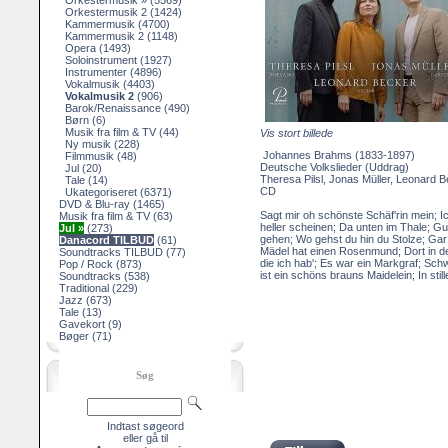
Orkestermusik »
(5569)
Orkestermusik 2
(1424)
Kammermusik
(4700)
Kammermusik 2
(1148)
Opera
(1493)
Soloinstrument
(1927)
Instrumenter
(4896)
Vokalmusik
(4403)
Vokalmusik 2
(906)
Barok/Renaissance
(490)
Børn
(6)
Musik fra film & TV
(44)
Vis stort billede
Ny musik
(228)
Johannes Brahms (1833-1897)
Filmmusik
(48)
Deutsche Volkslieder (Uddrag)
Jul
(20)
Theresa Pilsl, Jonas Müller, Leonard 
Tale
(14)
CD
Ukategoriseret
(6371)
DVD & Blu-ray
(1465)
Sagt mir oh schönste Schäf'rin mein; I
Musik fra film & TV
(63)
heller scheinen; Da unten im Thale; Gu
Jul »
(273)
gehen; Wo gehst du hin du Stolze; Gar 
Danacord TILBUD
(61)
Mädel hat einen Rosenmund; Dort in de
Soundtracks TILBUD
(77)
die ich hab'; Es war ein Markgraf; Schw
Pop / Rock
(873)
ist ein schöns brauns Maidelein; In sti
Soundtracks
(538)
Traditional
(229)
Jazz
(673)
Tale
(13)
Gavekort
(9)
Bøger
(71)
Søg
Indtast søgeord
eller gå til