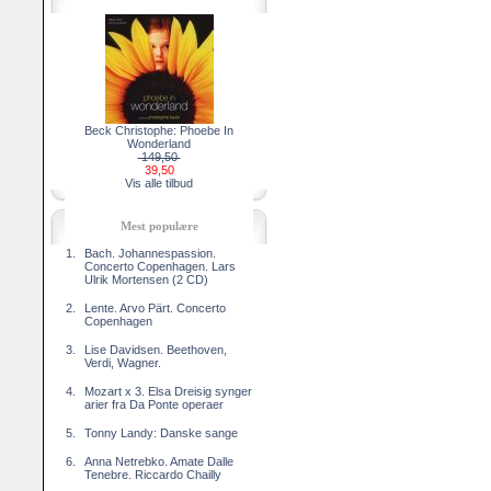
Beck Christophe: Phoebe In
Wonderland
149,50
39,50
Vis alle tilbud
Mest populære
1.
Bach. Johannespassion.
Concerto Copenhagen. Lars
Ulrik Mortensen (2 CD)
2.
Lente. Arvo Pärt. Concerto
Copenhagen
3.
Lise Davidsen. Beethoven,
Verdi, Wagner.
4.
Mozart x 3. Elsa Dreisig synger
arier fra Da Ponte operaer
5.
Tonny Landy: Danske sange
6.
Anna Netrebko. Amate Dalle
Tenebre. Riccardo Chailly