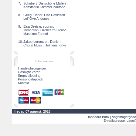
7.
Schubert. Die schöne Müllerin.
Konstantin Krimmel, baritone
8.
Grieg. Lieder. Lise Davidsen.
Leif Ove Andsnes
9.
Elsa Dreisig, sopran.
Invocation. Orchestra Genoa.
Massimo Zanetti
10.
Jakob Lorentzen: Danish
Choral Music. Holmens Kirke
Information
Handelsbetingelser
Udsolgte varer
Søgevejledning
Persondatapolitik
Kontakt
fredag 07 august, 2026
Danacord Butik | Vognmagergade
E-mailadresse: daco@