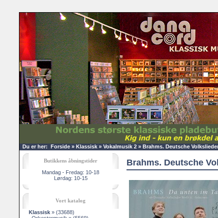
Du er her:
Forside
»
Klassisk
»
Vokalmusik 2
»
Brahms. Deutsche Volkslieder 
Butikkens åbningstider
Brahms. Deutsche Volk
Mandag - Fredag: 10-18
Lørdag: 10-15
Vort katalog
Klassisk
»
(33688)