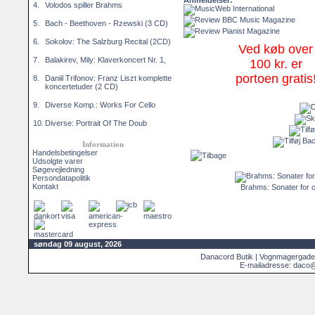
Anmeldelser:
4.
Volodos spiller Brahms
5.
Bach - Beethoven - Rzewski (3 CD)
6.
Sokolov: The Salzburg Recital (2CD)
Ved køb over
7.
Balakirev, Mily: Klaverkoncert Nr. 1,
100 kr. er
portoen gratis
8.
Daniil Trifonov: Franz Liszt komplette
koncertetuder (2 CD)
9.
Diverse Komp.: Works For Cello
10.
Diverse: Portrait Of The Doub
Information
Handelsbetingelser
Udsolgte varer
Søgevejledning
Persondatapolitik
Kontakt
Brahms: Sonater for c
søndag 09 august, 2026
Danacord Butik | Vognmagergade
E-mailadresse: daco@