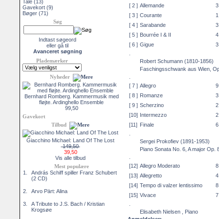
Tale
(13)
[ 2 ]
Allemande
3
Gavekort
(9)
Bøger
(71)
[ 3 ]
Courante
1
Søg
[ 4 ]
Sarabande
3
[ 5 ]
Bourrée I & II
4
Indtast søgeord
[ 6 ]
Gigue
3
eller gå til
Avanceret søgning
.
Plademærker
Robert Schumann
(1810-1856)
Faschingsschwank aus Wien
, O
Nyheder
.
[ 7 ]
Allegro
9
[ 8 ]
Romanze
3
Bernhard Romberg. Kammermusik med
fløjte. Ardinghello Ensemble
[ 9 ]
Scherzino
2
99,50
[10]
Intermezzo
2
Gavekort
Tilbud
[11]
Finale
6
.
Giacchino Michael: Land Of The Lost
Sergei Prokofiev
(1891-1953)
149,50
Piano Sonata No. 6
, A major Op. 
39,50
.
Vis alle tilbud
[12]
Allegro Moderato
8
Mest populære
1.
András Schiff spiller Franz Schubert
[13]
Allegretto
4
(2 CD)
[14]
Tempo di valzer lentissimo
8
2.
Arvo Pärt: Alina
[15]
Vivace
7
3.
A Tribute to J.S. Bach / Kristian
.
Krogsøe
Elisabeth Nielsen
, Piano