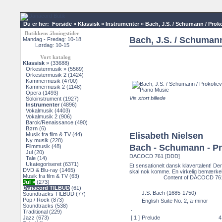
Du er her:
Forside
»
Klassisk
»
Instrumenter
»
Bach, J.S. / Schumann / Prok
Butikkens åbningstider
Bach, J.S. / Schumann
Mandag - Fredag: 10-18
Lørdag: 10-15
Vort katalog
Klassisk
»
(33688)
Orkestermusik »
(5569)
Orkestermusik 2
(1424)
Kammermusik
(4700)
Kammermusik 2
(1148)
Opera
(1493)
Vis stort billede
Soloinstrument
(1927)
Instrumenter
(4896)
Vokalmusik
(4403)
Vokalmusik 2
(906)
Barok/Renaissance
(490)
Børn
(6)
Elisabeth Nielsen
Musik fra film & TV
(44)
Ny musik
(228)
Bach - Schumann - Pr
Filmmusik
(48)
Jul
(20)
DACOCD 761 [DDD]
Tale
(14)
Ukategoriseret
(6371)
Et sensationelt dansk klavertalent! De
DVD & Blu-ray
(1465)
skal nok komme. En virkelig bemærkels
Musik fra film & TV
(63)
Content of DACOCD 76
Jul »
(273)
Danacord TILBUD
(61)
J.S. Bach
(1685-1750)
Soundtracks TILBUD
(77)
Pop / Rock
(873)
English Suite No. 2, a-minor
Soundtracks
(538)
.
Traditional
(229)
Jazz
(673)
[ 1 ]
Prelude
4