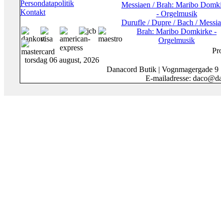
Persondatapolitik
Kontakt
Durufle / Dupre / Bach / Messia
Brah: Maribo Domkirke -
Orgelmusik
Pr
torsdag 06 august, 2026
Danacord Butik | Vognmagergade 9
E-mailadresse: daco@da