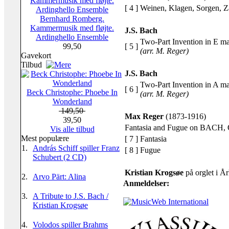
[ 4 ]
Weinen, Klagen, Sorgen, 
Bernhard Romberg.
Kammermusik med fløjte.
J.S. Bach
Ardinghello Ensemble
Two-Part Invention in E ma
[ 5 ]
99,50
(arr. M. Reger)
Gavekort
Tilbud
J.S. Bach
Two-Part Invention in A ma
[ 6 ]
Beck Christophe: Phoebe In
(arr. M. Reger)
Wonderland
149,50
Max Reger
(1873-1916)
39,50
Fantasia and Fugue on BACH
,
Vis alle tilbud
Mest populære
[ 7 ]
Fantasia
1.
András Schiff spiller Franz
[ 8 ]
Fugue
Schubert (2 CD)
Kristian Krogsøe
på orglet i 
2.
Arvo Pärt: Alina
Anmeldelser:
3.
A Tribute to J.S. Bach /
Kristian Krogsøe
4.
Volodos spiller Brahms