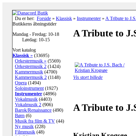
Du er her:
Forside
»
Klassisk
»
Instrumenter
»
A Tribute to J.
Butikkens åbningstider
A Tribute to J.
Mandag - Fredag: 10-18
Lørdag: 10-15
Vort katalog
Klassisk
»
(33695)
Orkestermusik »
(5569)
Orkestermusik 2
(1424)
Kammermusik
(4700)
Kammermusik 2
(1148)
Vis stort billede
Opera
(1494)
Soloinstrument
(1927)
Instrumenter
(4896)
Vokalmusik
(4403)
Vokalmusik 2
(906)
A Tribute to J.
Barok/Renaissance
(490)
Børn
(6)
Musik fra film & TV
(44)
Ny musik
(228)
Filmmusik
(48)
Kristian Krogsøe