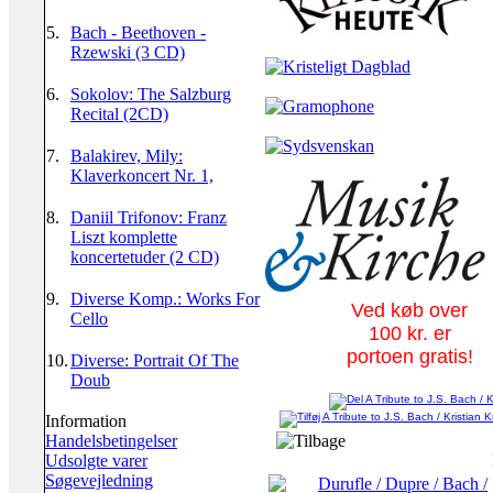
5.
Bach - Beethoven -
Rzewski (3 CD)
6.
Sokolov: The Salzburg
Recital (2CD)
7.
Balakirev, Mily:
Klaverkoncert Nr. 1,
8.
Daniil Trifonov: Franz
Liszt komplette
koncertetuder (2 CD)
9.
Diverse Komp.: Works For
Ved køb over
Cello
100 kr. er
portoen gratis!
10.
Diverse: Portrait Of The
Doub
Information
Handelsbetingelser
Udsolgte varer
Søgevejledning