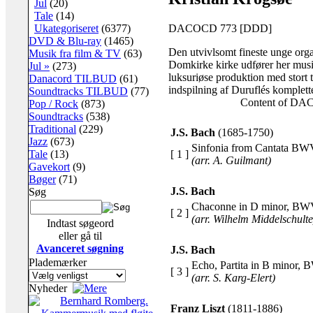
Jul
(20)
Tale
(14)
DACOCD 773 [DDD]
Ukategoriseret
(6377)
DVD & Blu-ray
(1465)
Den utvivlsomt fineste unge org
Musik fra film & TV
(63)
Domkirke kirke udfører her musik
Jul »
(273)
luksuriøse produktion med stort 
Danacord TILBUD
(61)
indspilning af Duruflés komplet
Soundtracks TILBUD
(77)
Content of D
Pop / Rock
(873)
Soundtracks
(538)
Traditional
(229)
J.S. Bach
(1685-1750)
Jazz
(673)
Sinfonia from Cantata BW
[ 1 ]
Tale
(13)
(arr. A. Guilmant)
Gavekort
(9)
Bøger
(71)
J.S. Bach
Søg
Chaconne in D minor
, BW
[ 2 ]
(arr. Wilhelm Middelschulte
Indtast søgeord
eller gå til
Avanceret søgning
J.S. Bach
Plademærker
Echo, Partita in B minor
, 
[ 3 ]
(arr. S. Karg-Elert)
Nyheder
Franz Liszt
(1811-1886)