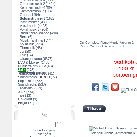
Orkestermusik »
(5569)
Orkestermusik 2
(1424)
Kammermusik
(4700)
Kammermusik 2
(1148)
Opera
(1494)
Soloinstrument
(1927)
Instrumenter
(4896)
Vokalmusik
(4403)
Vokalmusik 2
(906)
Barok/Renaissance
(490)
Børn
(6)
Musik fra film & TV
(44)
Cui:Complete Piano Music, Volume 2
Ny musik
(228)
Cesar Cui, Paul Rickard-Ford
Filmmusik
(48)
Jul
(20)
Tale
(14)
Ukategoriseret
(6377)
Ved køb 
DVD & Blu-ray
(1465)
Musik fra film & TV
(63)
100 kr. 
Jul »
(273)
Danacord TILBUD
(61)
portoen gr
Soundtracks TILBUD
(77)
Pop / Rock
(873)
Soundtracks
(538)
Traditional
(229)
Jazz
(673)
Tale
(13)
Gavekort
(9)
Bøger
(71)
Søg
Indtast søgeord
Michail Glinka: Kammermusik
eller gå til