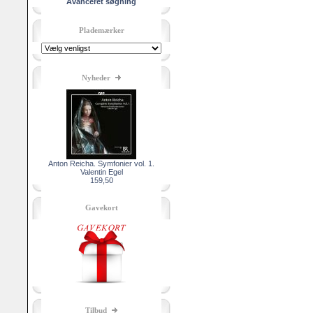
Avanceret søgning
Plademærker
Nyheder
Anton Reicha. Symfonier vol. 1.
Valentin Egel
159,50
Gavekort
Tilbud