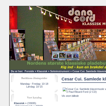
Du er her:
Forside
»
Klassisk
»
Soloinstrument
»
Cesar Cui. Samlede klaverm
Butikkens åbningstider
Cesar Cui. Samlede kl
Mandag - Fredag: 10-18
Lørdag: 10-15
Vis stort billede
Vort katalog
Klassisk
»
(33695)