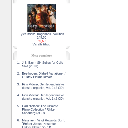
Tyler Brian: Dragonball Evolution
149,50
39,50
Vis alle tilbud
Mest populære
1.
J.S. Bach: Six Suites for Cello
Solo (2 CD)
2.
Beethoven: Diabelli Variationer /
Gustav Piekut, klaver
3.
Finn Viderø: Den legendariske
danske organist, Vol. 2 (2 CD)
4.
Finn Viderø: Den legendariske
danske organist, Vol. 1 (2 CD)
5.
Carl Nielsen: The Ultimate
Piano Collection / Rikke
Sandberg (3CD)
6.
Messiaen. Vingt Regards Sur L
´Enfant-Jésus. Kristoffer
Hyldig, klaver (2 CD)