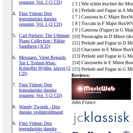
organist, Vol. 2 (2 CD)
[ 5 ]
Wie schön leuchtet der M
[ 6 ]
Prelude and Fugue in A 
4.
Finn Viderø: Den
[ 7 ]
Canzona in C Major Bux
legendariske danske
[ 8 ]
Toccata in F Major BuxW
organist, Vol. 1 (2 CD)
[ 9 ]
Canzona (Fugue) in G Ma
5.
Carl Nielsen: The Ultimate
[10]
Passacaglia in D Minor (
Piano Collection / Rikke
[11]
Prelude and Fugue in D M
Sandberg (3CD)
[12]
Chaconne in E Minor Bu
[13]
Prelude and Fugue in G 
6.
Messiaen. Vingt Regards
[14]
Canzonetta in E Minor B
Sur L´Enfant-Jésus.
Kristoffer Hyldig, klaver (2
[15]
Prelude and Fugue in G 
CD)
Reviews:
7.
Finn Viderø: Den
legendariske danske
organist, Vol. 3 (2 CD)
John France
8.
Wandy Tworek - Den
danske violintroldmand
9.
Finn Viderø: Den
legendariske danske