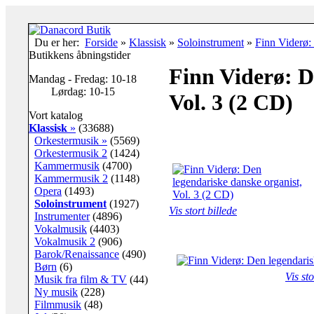
Du er her:
Forside
»
Klassisk
»
Soloinstrument
»
Finn Viderø:
Butikkens åbningstider
Finn Viderø: D
Mandag - Fredag: 10-18
Lørdag: 10-15
Vol. 3 (2 CD)
Vort katalog
Klassisk
»
(33688)
Orkestermusik »
(5569)
Orkestermusik 2
(1424)
Kammermusik
(4700)
Kammermusik 2
(1148)
Opera
(1493)
Soloinstrument
(1927)
Vis stort billede
Instrumenter
(4896)
Vokalmusik
(4403)
Vokalmusik 2
(906)
Barok/Renaissance
(490)
Børn
(6)
Vis sto
Musik fra film & TV
(44)
Ny musik
(228)
Filmmusik
(48)