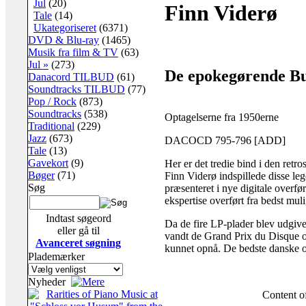
Jul
(20)
Finn Viderø
Tale
(14)
Ukategoriseret
(6371)
DVD & Blu-ray
(1465)
Musik fra film & TV
(63)
Jul »
(273)
De epokegørende Bu
Danacord TILBUD
(61)
Soundtracks TILBUD
(77)
Pop / Rock
(873)
Soundtracks
(538)
Optagelserne fra 1950erne
Traditional
(229)
Jazz
(673)
DACOCD 795-796 [ADD]
Tale
(13)
Gavekort
(9)
Her er det tredie bind i den retr
Bøger
(71)
Finn Viderø indspillede disse leg
Søg
præsenteret i nye digitale overfør
ekspertise overført fra bedst mul
Indtast søgeord
Da de fire LP-plader blev udgiv
eller gå til
vandt de Grand Prix du Disque og
Avanceret søgning
kunnet opnå. De bedste danske o
Plademærker
Nyheder
Content 