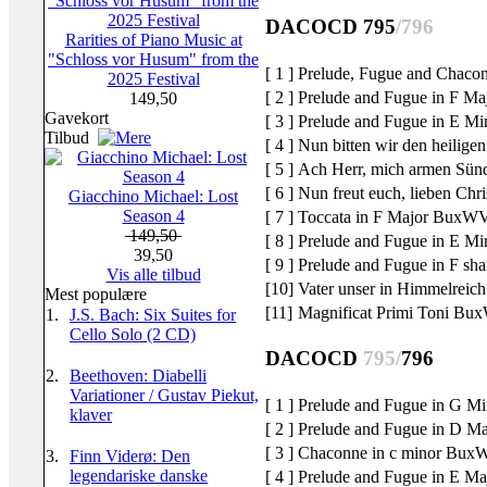
DACOCD 795
/796
Rarities of Piano Music at
"Schloss vor Husum" from the
[ 1 ]
Prelude, Fugue and Chac
2025 Festival
[ 2 ]
Prelude and Fugue in F 
149,50
Gavekort
[ 3 ]
Prelude and Fugue in E 
Tilbud
[ 4 ]
Nun bitten wir den heili
[ 5 ]
Ach Herr, mich armen Sü
[ 6 ]
Nun freut euch, lieben Ch
Giacchino Michael: Lost
Season 4
[ 7 ]
Toccata in F Major BuxW
149,50
[ 8 ]
Prelude and Fugue in E 
39,50
[ 9 ]
Prelude and Fugue in F s
Vis alle tilbud
[10]
Vater unser in Himmelre
Mest populære
[11]
Magnificat Primi Toni B
1.
J.S. Bach: Six Suites for
Cello Solo (2 CD)
DACOCD
795/
796
2.
Beethoven: Diabelli
Variationer / Gustav Piekut,
[ 1 ]
Prelude and Fugue in G 
klaver
[ 2 ]
Prelude and Fugue in D 
[ 3 ]
Chaconne in c minor Bux
3.
Finn Viderø: Den
legendariske danske
[ 4 ]
Prelude and Fugue in E 