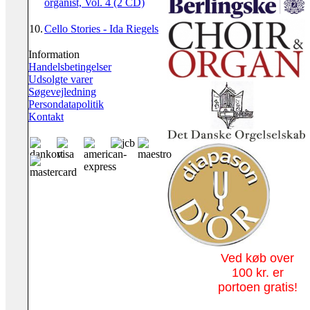
organist, Vol. 4 (2 CD)
10.
Cello Stories - Ida Riegels
Information
Handelsbetingelser
Udsolgte varer
Søgevejledning
Persondatapolitik
Kontakt
Ved køb over
100 kr. er
portoen gratis!