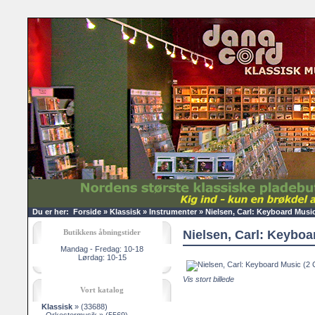
Du er her:
Forside
»
Klassisk
»
Instrumenter
»
Nielsen, Carl: Keyboard Musi
Butikkens åbningstider
Nielsen, Carl: Keyboa
Mandag - Fredag: 10-18
Lørdag: 10-15
Vis stort billede
Vort katalog
Klassisk
»
(33688)