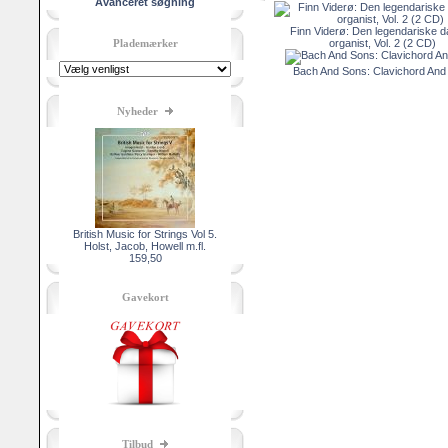
Avanceret søgning
Finn Viderø: Den legendariske 
Plademærker
organist, Vol. 2 (2 CD)
Bach And Sons: Clavichord And 
Nyheder
British Music for Strings Vol 5.
Holst, Jacob, Howell m.fl.
159,50
Gavekort
Tilbud