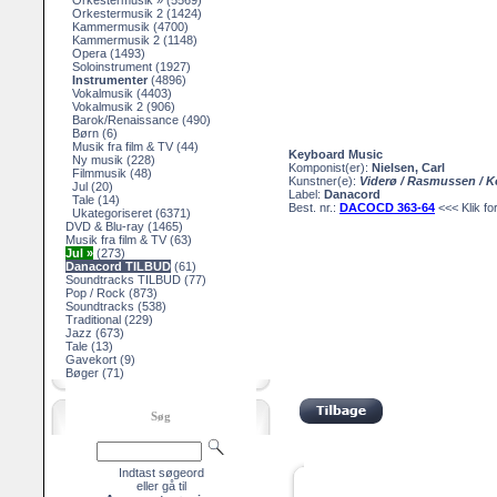
Orkestermusik »
(5569)
Orkestermusik 2
(1424)
Kammermusik
(4700)
Kammermusik 2
(1148)
Opera
(1493)
Soloinstrument
(1927)
Instrumenter
(4896)
Vokalmusik
(4403)
Vokalmusik 2
(906)
Barok/Renaissance
(490)
Børn
(6)
Musik fra film & TV
(44)
Keyboard Music
Ny musik
(228)
Komponist(er):
Nielsen, Carl
Filmmusik
(48)
Kunstner(e):
Viderø / Rasmussen / K
Jul
(20)
Label:
Danacord
Tale
(14)
Best. nr.:
DACOCD 363-64
<<< Klik for
Ukategoriseret
(6371)
DVD & Blu-ray
(1465)
Musik fra film & TV
(63)
Jul »
(273)
Danacord TILBUD
(61)
Soundtracks TILBUD
(77)
Pop / Rock
(873)
Soundtracks
(538)
Traditional
(229)
Jazz
(673)
Tale
(13)
Gavekort
(9)
Bøger
(71)
Søg
Indtast søgeord
eller gå til