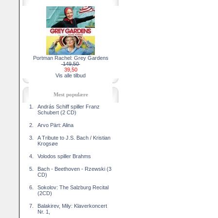
Portman Rachel: Grey Gardens
149,50
39,50
Vis alle tilbud
Mest populære
1.
András Schiff spiller Franz
Schubert (2 CD)
2.
Arvo Pärt: Alina
3.
A Tribute to J.S. Bach / Kristian
Krogsøe
4.
Volodos spiller Brahms
5.
Bach - Beethoven - Rzewski (3
CD)
6.
Sokolov: The Salzburg Recital
(2CD)
7.
Balakirev, Mily: Klaverkoncert
Nr. 1,