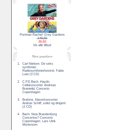
Portman Rachel: Grey Gardens
149,50
39,50
Vis alle tilbud
Mest populære
1.
Carl Nielsen. De seks
symfonier.
Radiosymfoniorkestret. Fabio
Luisi (3 CD)
2.
C.P.E.Bach, Haydn.
Cellokoncerter. Andreas
Brantelid, Concerto
Copenhagen
3.
Brahms. Klaverkoncerter.
Andras Schiff, solist og dirigent
(2 CD)
4.
Bach: New Brandenburg
Concertos? Concerto
Copenhagen. Lars Ulrik
Mortensen