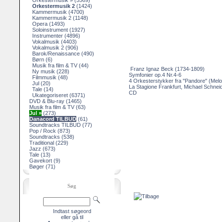
Orkestermusik »
(5569)
Orkestermusik 2
(1424)
Kammermusik
(4700)
Kammermusik 2
(1148)
Opera
(1493)
Soloinstrument
(1927)
Instrumenter
(4896)
Vokalmusik
(4403)
Vokalmusik 2
(906)
Barok/Renaissance
(490)
Børn
(6)
Musik fra film & TV
(44)
Franz Ignaz Beck (1734-1809)
Ny musik
(228)
Symfonier op.4 Nr.4-6
Filmmusik
(48)
4 Orkesterstykker fra "Pandore" (Mel
Jul
(20)
La Stagione Frankfurt, Michael Schnei
Tale
(14)
CD
Ukategoriseret
(6371)
DVD & Blu-ray
(1465)
Musik fra film & TV
(63)
Jul »
(273)
Danacord TILBUD
(61)
Soundtracks TILBUD
(77)
Pop / Rock
(873)
Soundtracks
(538)
Traditional
(229)
Jazz
(673)
Tale
(13)
Gavekort
(9)
Bøger
(71)
Søg
Indtast søgeord
eller gå til