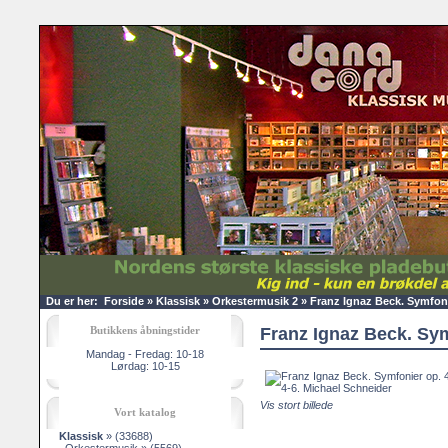
Du er her:
Forside
»
Klassisk
»
Orkestermusik 2
»
Franz Ignaz Beck. Symfoni
Butikkens åbningstider
Franz Ignaz Beck. Sym
Mandag - Fredag: 10-18
Lørdag: 10-15
Vis stort billede
Vort katalog
Klassisk
»
(33688)