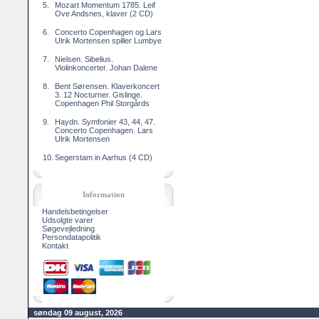
5.
Mozart Momentum 1785. Leif
Ove Andsnes, klaver (2 CD)
6.
Concerto Copenhagen og Lars
Ulrik Mortensen spiller Lumbye
7.
Nielsen. Sibelius.
Violinkoncerter. Johan Dalene
8.
Bent Sørensen. Klaverkoncert
3. 12 Nocturner. Gislinge.
Copenhagen Phil Storgårds
9.
Haydn. Symfonier 43, 44, 47.
Concerto Copenhagen. Lars
Ulrik Mortensen
10.
Segerstam in Aarhus (4 CD)
Information
Handelsbetingelser
Udsolgte varer
Søgevejledning
Persondatapolitik
Kontakt
søndag 09 august, 2026