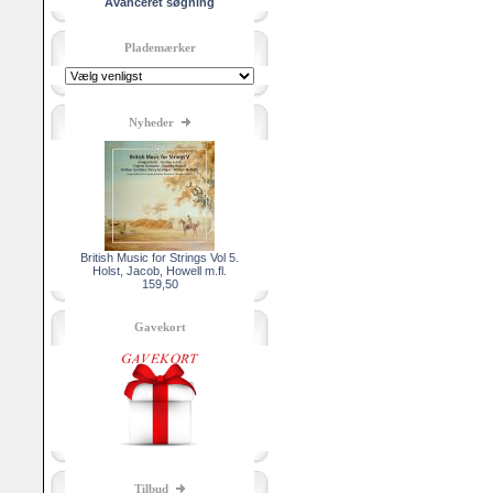
Avanceret søgning
Plademærker
Nyheder
British Music for Strings Vol 5.
Holst, Jacob, Howell m.fl.
159,50
Gavekort
Tilbud