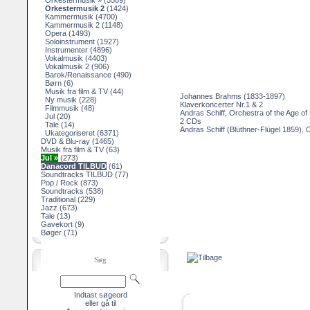
Orkestermusik »
(5569)
Orkestermusik 2
(1424)
Kammermusik
(4700)
Kammermusik 2
(1148)
Opera
(1493)
Soloinstrument
(1927)
Instrumenter
(4896)
Vokalmusik
(4403)
Vokalmusik 2
(906)
Barok/Renaissance
(490)
Børn
(6)
Musik fra film & TV
(44)
Johannes Brahms (1833-1897)
Ny musik
(228)
Klaverkoncerter Nr.1 & 2
Filmmusik
(48)
Andras Schiff, Orchestra of the Age of
Jul
(20)
2 CDs
Tale
(14)
Andras Schiff (Blüthner-Flügel 1859), 
Ukategoriseret
(6371)
DVD & Blu-ray
(1465)
Musik fra film & TV
(63)
Jul »
(273)
Danacord TILBUD
(61)
Soundtracks TILBUD
(77)
Pop / Rock
(873)
Soundtracks
(538)
Traditional
(229)
Jazz
(673)
Tale
(13)
Gavekort
(9)
Bøger
(71)
Søg
Indtast søgeord
eller gå til