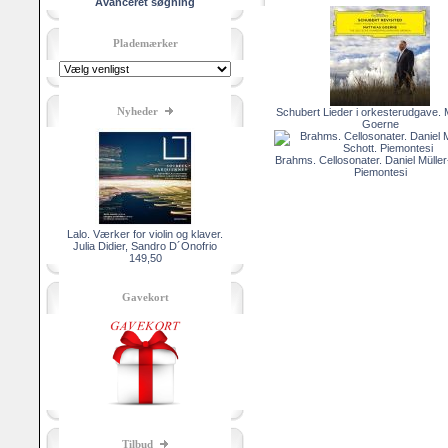
Avanceret søgning
Plademærker
Nyheder
Schubert Lieder i orkesterudgave. 
Goerne
Brahms. Cellosonater. Daniel Müller
Piemontesi
Lalo. Værker for violin og klaver.
Julia Didier, Sandro D´Onofrio
149,50
Gavekort
Tilbud