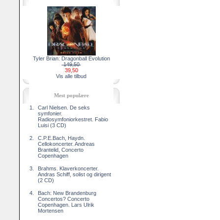
Tyler Brian: Dragonball Evolution
149,50
39,50
Vis alle tilbud
Mest populære
1.
Carl Nielsen. De seks
symfonier.
Radiosymfoniorkestret. Fabio
Luisi (3 CD)
2.
C.P.E.Bach, Haydn.
Cellokoncerter. Andreas
Brantelid, Concerto
Copenhagen
3.
Brahms. Klaverkoncerter.
Andras Schiff, solist og dirigent
(2 CD)
4.
Bach: New Brandenburg
Concertos? Concerto
Copenhagen. Lars Ulrik
Mortensen