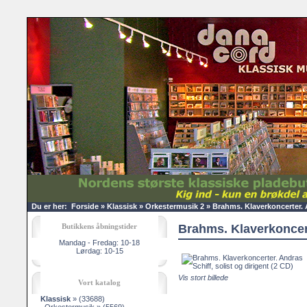
Du er her:
Forside
»
Klassisk
»
Orkestermusik 2
»
Brahms. Klaverkoncerter. A
Butikkens åbningstider
Brahms. Klaverkoncerte
Mandag - Fredag: 10-18
Lørdag: 10-15
Vis stort billede
Vort katalog
Klassisk
»
(33688)