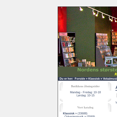
Du er her:
Forside
»
Klassisk
»
Vokalmusi
Butikkens åbningstider
Mandag - Fredag: 10-18
Lørdag: 10-15
V
Vort katalog
Klassisk
»
(33688)
Orkestermusik »
(5569)