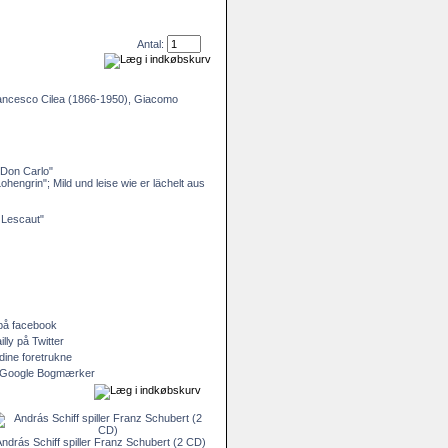
Antal:
rancesco Cilea (1866-1950), Giacomo
 "Don Carlo"
engrin"; Mild und leise wie er lächelt aus
 Lescaut"
ndrás Schiff spiller Franz Schubert (2 CD)