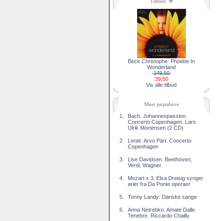
Tilbud
Beck Christophe: Phoebe In
Wonderland
149,50
39,50
Vis alle tilbud
Mest populære
1.
Bach. Johannespassion.
Concerto Copenhagen. Lars
Ulrik Mortensen (2 CD)
2.
Lente. Arvo Pärt. Concerto
Copenhagen
3.
Lise Davidsen. Beethoven,
Verdi, Wagner.
4.
Mozart x 3. Elsa Dreisig synger
arier fra Da Ponte operaer
5.
Tonny Landy: Danske sange
6.
Anna Netrebko. Amate Dalle
Tenebre. Riccardo Chailly