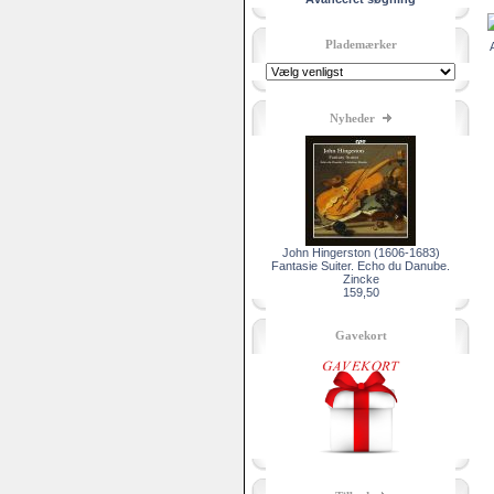
Plademærker
Nyheder
John Hingerston (1606-1683)
Fantasie Suiter. Echo du Danube.
Zincke
159,50
Gavekort