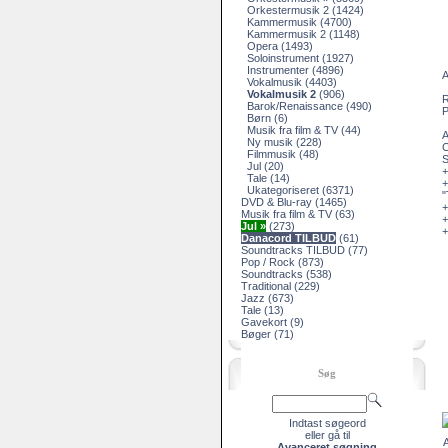
Orkestermusik 2
(1424)
Kammermusik
(4700)
Kammermusik 2
(1148)
Opera
(1493)
Soloinstrument
(1927)
Instrumenter
(4896)
A
Vokalmusik
(4403)
Vokalmusik 2
(906)
R
Barok/Renaissance
(490)
P
Børn
(6)
Musik fra film & TV
(44)
A
Ny musik
(228)
Filmmusik
(48)
S
Jul
(20)
+
Tale
(14)
+
Ukategoriseret
(6371)
"
DVD & Blu-ray
(1465)
+
Musik fra film & TV
(63)
+
Jul »
(273)
+
Danacord TILBUD
(61)
Soundtracks TILBUD
(77)
Pop / Rock
(873)
Soundtracks
(538)
Traditional
(229)
Jazz
(673)
Tale
(13)
Gavekort
(9)
Bøger
(71)
Søg
Indtast søgeord
eller gå til
A
Avanceret søgning