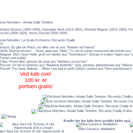
nna Netrebko – Amata Dalle Tenebre
ichard Strauss (1864-1949), Giuseppe Verdi (1813-1901), Richard Wagner (1813-1883), F
uccini (1858-1924), Henry Purcell (1659-1695)
nna Netrebko, La Scala Orchestra, Riccardo Chailly
CD
trauss: Es gibt ein Reich, wo alles rein ist aus "Ariadne auf Naxos"
Verdi: Ritorna vincitor! ... Numi, pieta aus "Aida"; Tu che le vanita conoscesti del mondo aus
Wagner: Dich, teure Halle, grüß ich wieder aus "Tannhäuser"; Einsam in trüben Tagen aus "Loh
Tristan und Isolde"
Cilea: Poveri diori, gemme de' prati aus "Adriana Lecouvreur"
Puccini: Un bel di vedremo aus "Madama Butterfly"; Sola, perduta, abbandonata aus "Manon
Purcell: Thy hand, Belinda ... When I am laid in earth (Dido's Lament aus "Dico and Aeneas")
Ved køb over
100 kr. er
portoen gratis!
Kunder der har købt dette produkt købte også
Elina Garanca: Meditation
lice Sara Ott. Echoes of Life. Klavermusik af
A