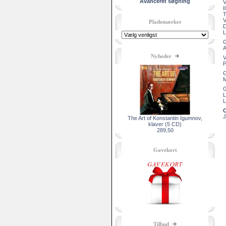
Avanceret søgning
V
I
T
V
Plademærker
D
L
G
A
Nyheder
V
P
G
M
G
L
L
C
J
The Art of Konstantin Igumnov,
klaver (5 CD)
289,50
Gavekort
Tilbud