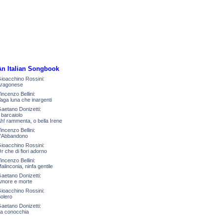
An Italian Songbook
ioacchino Rossini:
ragonese
incenzo Bellini:
aga luna che inargenti
aetano Donizetti:
l barcaiolo
h! rammenta, o bella Irene
incenzo Bellini:
'Abbandono
ioacchino Rossini:
r che di fiori adorno
incenzo Bellini:
alinconia, ninfa gentile
aetano Donizetti:
more e morte
ioacchino Rossini:
olero
aetano Donizetti:
a conocchia