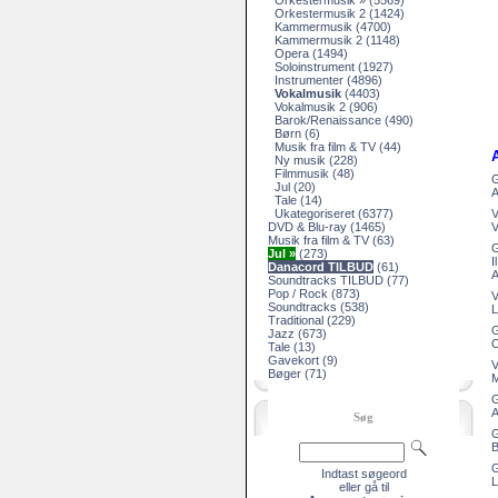
Orkestermusik »
(5569)
Orkestermusik 2
(1424)
Kammermusik
(4700)
Kammermusik 2
(1148)
Opera
(1494)
Soloinstrument
(1927)
Instrumenter
(4896)
Vokalmusik
(4403)
Vokalmusik 2
(906)
Barok/Renaissance
(490)
Børn
(6)
Musik fra film & TV
(44)
Ny musik
(228)
Filmmusik
(48)
G
Jul
(20)
A
Tale
(14)
Ukategoriseret
(6377)
V
DVD & Blu-ray
(1465)
V
Musik fra film & TV
(63)
G
Jul »
(273)
I
Danacord TILBUD
(61)
A
Soundtracks TILBUD
(77)
Pop / Rock
(873)
V
Soundtracks
(538)
L
Traditional
(229)
G
Jazz
(673)
O
Tale
(13)
Gavekort
(9)
V
Bøger
(71)
M
G
A
Søg
G
B
G
Indtast søgeord
L
eller gå til