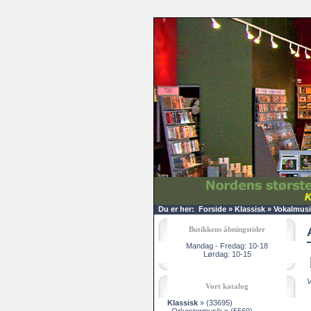
Du er her:
Forside
»
Klassisk
»
Vokalmusi
Butikkens åbningstider
Mandag - Fredag: 10-18
Lørdag: 10-15
V
Vort katalog
Klassisk
»
(33695)