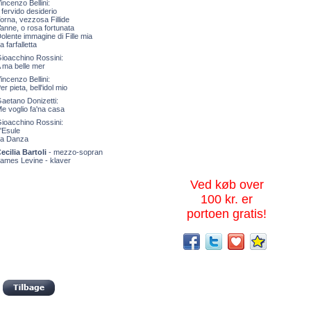
incenzo Bellini:
l fervido desiderio
orna, vezzosa Fillide
anne, o rosa fortunata
olente immagine di Fille mia
a farfalletta
ioacchino Rossini:
 ma belle mer
incenzo Bellini:
er pieta, bell'idol mio
aetano Donizetti:
e voglio fa'na casa
ioacchino Rossini:
'Esule
a Danza
ecilia Bartoli
- mezzo-sopran
ames Levine - klaver
Ved køb over
100 kr. er
portoen gratis!