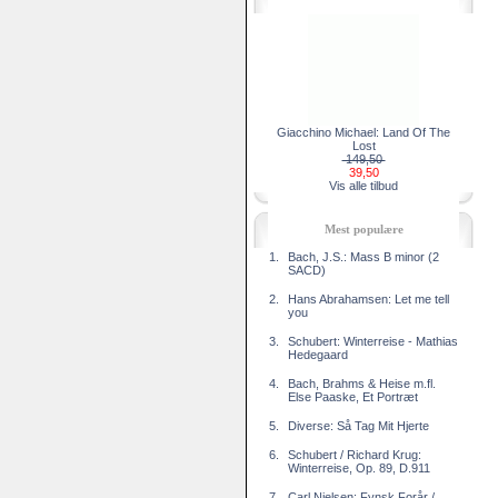
Giacchino Michael: Land Of The
Lost
149,50
39,50
Vis alle tilbud
Mest populære
1.
Bach, J.S.: Mass B minor (2
SACD)
2.
Hans Abrahamsen: Let me tell
you
3.
Schubert: Winterreise - Mathias
Hedegaard
4.
Bach, Brahms & Heise m.fl.
Else Paaske, Et Portræt
5.
Diverse: Så Tag Mit Hjerte
6.
Schubert / Richard Krug:
Winterreise, Op. 89, D.911
7.
Carl Nielsen: Fynsk Forår /