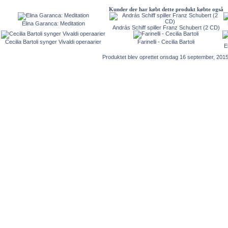
Kunder der har købt dette produkt købte også
Elina Garanca: Meditation
András Schiff spiller Franz Schubert (2 CD)
Cecilia Bartoli synger Vivaldi operaarier
Farinelli - Cecilia Bartoli
E
Produktet blev oprettet onsdag 16 september, 2015