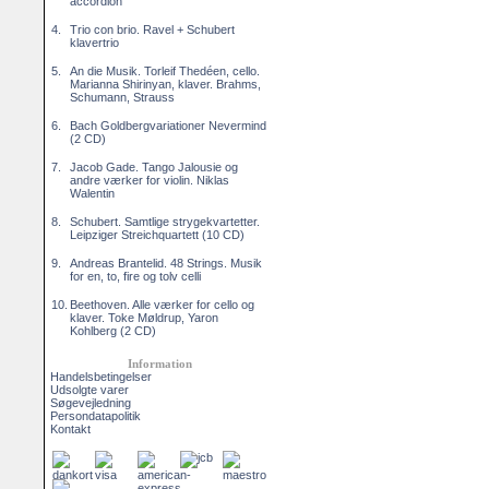
accordion
4.
Trio con brio. Ravel + Schubert
klavertrio
5.
An die Musik. Torleif Thedéen, cello.
Marianna Shirinyan, klaver. Brahms,
Schumann, Strauss
6.
Bach Goldbergvariationer Nevermind
(2 CD)
7.
Jacob Gade. Tango Jalousie og
andre værker for violin. Niklas
Walentin
8.
Schubert. Samtlige strygekvartetter.
Leipziger Streichquartett (10 CD)
9.
Andreas Brantelid. 48 Strings. Musik
for en, to, fire og tolv celli
10.
Beethoven. Alle værker for cello og
klaver. Toke Møldrup, Yaron
Kohlberg (2 CD)
Information
Handelsbetingelser
Udsolgte varer
Søgevejledning
Persondatapolitik
Kontakt