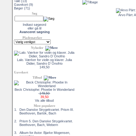
Tale
(13)
Gavekort
(9)
Bøger
(71)
Søg
Arvo Pärt: A
Indtast søgeord
eller gå til
Avanceret søgning
Plademærker
Nyheder
Lalo. Værker for violin og klaver. Julia
Didier, Sandro D´Onofrio
149,50
Gavekort
Tilbud
Beck Christophe: Phoebe In Wonderland
149,50
39,50
Vis alle tilbud
Mest populære
1.
Den Danske Strygekvartet. Prism III.
Beethoven, Bartók, Bach
2.
Prism 5. Den Danske Strygekvartet.
Beethoven, Bach, Webern
3.
Album for Astor. Bjarke Mogensen,