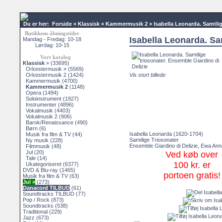
Du er her:
Forside
»
Klassisk
»
Kammermusik 2
»
Isabella Leonarda. Samtlig
Butikkens åbningstider
Isabella Leonarda. Sa
Mandag - Fredag: 10-18
Lørdag: 10-15
Vort katalog
Klassisk
»
(33695)
Orkestermusik »
(5569)
Orkestermusik 2
(1424)
Vis stort billede
Kammermusik
(4700)
Kammermusik 2
(1148)
Opera
(1494)
Soloinstrument
(1927)
Instrumenter
(4896)
Vokalmusik
(4403)
Vokalmusik 2
(906)
Barok/Renaissance
(490)
Børn
(6)
Isabella Leonarda (1620-1704)
Musik fra film & TV
(44)
Samtlige Triosonater
Ny musik
(228)
Ensemble Giardino di Delizie, Ewa An
Filmmusik
(48)
Jul
(20)
Ved køb over
Tale
(14)
100 kr. er
Ukategoriseret
(6377)
DVD & Blu-ray
(1465)
portoen gratis!
Musik fra film & TV
(63)
Jul »
(273)
Danacord TILBUD
(61)
Soundtracks TILBUD
(77)
Pop / Rock
(873)
Soundtracks
(538)
Traditional
(229)
Jazz
(673)