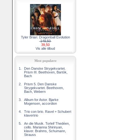
Tyler Brian: Dragonball Evolution
149,50
39,50
Vis alle tilbud
Mest populære
1.
Den Danske Strygekvartet.
Prism III. Beethoven, Bartók,
Bach
2.
Prism 5. Den Danske
Strygekvartet. Beethoven,
Bach, Webern
3.
Album for Astor. Bjarke
Mogensen, accordion
4.
Trio con brio. Ravel + Schubert
klavertrio
5.
An die Musik. Torleif Thedéen,
cello. Marianna Shirinyan,
klaver. Brahms, Schumann,
Strauss