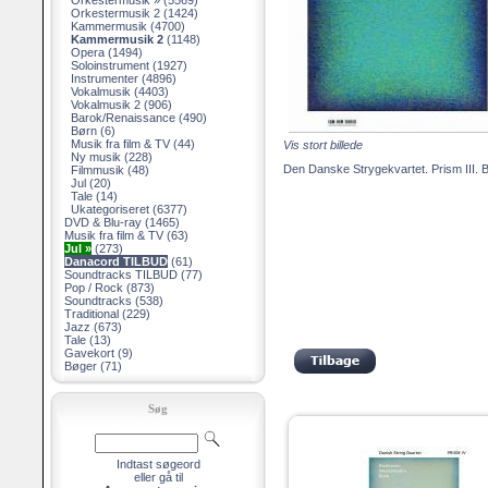
Orkestermusik »
(5569)
Orkestermusik 2
(1424)
Kammermusik
(4700)
Kammermusik 2
(1148)
Opera
(1494)
Soloinstrument
(1927)
Instrumenter
(4896)
Vokalmusik
(4403)
Vokalmusik 2
(906)
Barok/Renaissance
(490)
Børn
(6)
Musik fra film & TV
(44)
Vis stort billede
Ny musik
(228)
Den Danske Strygekvartet. Prism III. 
Filmmusik
(48)
Jul
(20)
Tale
(14)
Ukategoriseret
(6377)
DVD & Blu-ray
(1465)
Musik fra film & TV
(63)
Jul »
(273)
Danacord TILBUD
(61)
Soundtracks TILBUD
(77)
Pop / Rock
(873)
Soundtracks
(538)
Traditional
(229)
Jazz
(673)
Tale
(13)
Gavekort
(9)
Bøger
(71)
Søg
Indtast søgeord
eller gå til