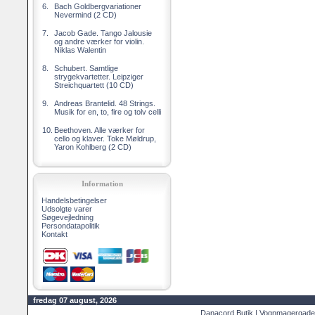
6.
Bach Goldbergvariationer
Nevermind (2 CD)
7.
Jacob Gade. Tango Jalousie
og andre værker for violin.
Niklas Walentin
8.
Schubert. Samtlige
strygekvartetter. Leipziger
Streichquartett (10 CD)
9.
Andreas Brantelid. 48 Strings.
Musik for en, to, fire og tolv celli
10.
Beethoven. Alle værker for
cello og klaver. Toke Møldrup,
Yaron Kohlberg (2 CD)
Information
Handelsbetingelser
Udsolgte varer
Søgevejledning
Persondatapolitik
Kontakt
fredag 07 august, 2026
Danacord Butik | Vognmagergade