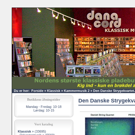
Du er her:
Forside
»
Klassisk
»
Kammermusik 2
»
Den Danske Strygekvartet.
Butikkens åbningstider
Den Danske Strygekvar
Mandag - Fredag: 10-18
Lørdag: 10-15
Vort katalog
Klassisk
»
(33695)