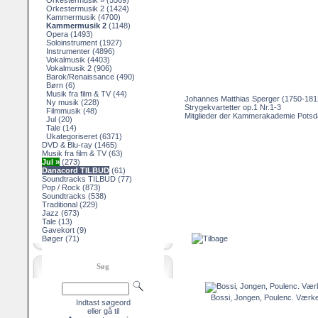
Orkestermusik »
(5569)
Orkestermusik 2
(1424)
Kammermusik
(4700)
Kammermusik 2
(1148)
Opera
(1493)
Soloinstrument
(1927)
Instrumenter
(4896)
Vokalmusik
(4403)
Vokalmusik 2
(906)
Barok/Renaissance
(490)
Børn
(6)
Musik fra film & TV
(44)
Johannes Matthias Sperger (1750-181
Ny musik
(228)
Strygekvartetter op.1 Nr.1-3
Filmmusik
(48)
Mitglieder der Kammerakademie Pots
Jul
(20)
Tale
(14)
Ukategoriseret
(6371)
DVD & Blu-ray
(1465)
Musik fra film & TV
(63)
Jul »
(273)
Danacord TILBUD
(61)
Soundtracks TILBUD
(77)
Pop / Rock
(873)
Soundtracks
(538)
Traditional
(229)
Jazz
(673)
Tale
(13)
Gavekort
(9)
Bøger
(71)
Søg
Bossi, Jongen, Poulenc. Værker
Indtast søgeord
eller gå til