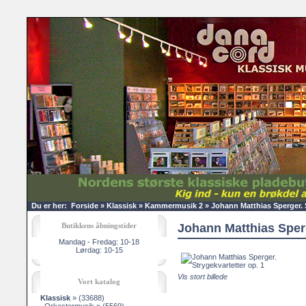
Du er her:
Forside
»
Klassisk
»
Kammermusik 2
»
Johann Matthias Sperger. S
Butikkens åbningstider
Johann Matthias Sperg
Mandag - Fredag: 10-18
Lørdag: 10-15
Vis stort billede
Vort katalog
Klassisk
»
(33688)