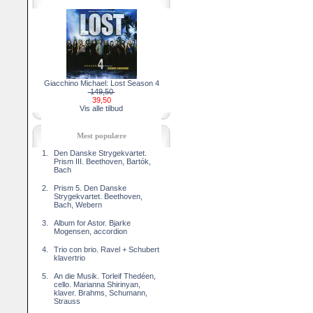
Giacchino Michael: Lost Season 4
149,50
39,50
Vis alle tilbud
Mest populære
1.
Den Danske Strygekvartet.
Prism III. Beethoven, Bartók,
Bach
2.
Prism 5. Den Danske
Strygekvartet. Beethoven,
Bach, Webern
3.
Album for Astor. Bjarke
Mogensen, accordion
4.
Trio con brio. Ravel + Schubert
klavertrio
5.
An die Musik. Torleif Thedéen,
cello. Marianna Shirinyan,
klaver. Brahms, Schumann,
Strauss