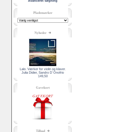
Avanceret søgning
Plademærker
Nyheder
Lalo. Værker for violin og klaver.
Julia Didier, Sandro D´Onofrio
149,50
Gavekort
Tilbud