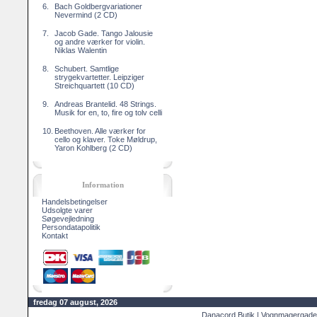
6.
Bach Goldbergvariationer
Nevermind (2 CD)
7.
Jacob Gade. Tango Jalousie
og andre værker for violin.
Niklas Walentin
8.
Schubert. Samtlige
strygekvartetter. Leipziger
Streichquartett (10 CD)
9.
Andreas Brantelid. 48 Strings.
Musik for en, to, fire og tolv celli
10.
Beethoven. Alle værker for
cello og klaver. Toke Møldrup,
Yaron Kohlberg (2 CD)
Information
Handelsbetingelser
Udsolgte varer
Søgevejledning
Persondatapolitik
Kontakt
fredag 07 august, 2026
Danacord Butik | Vognmagergade