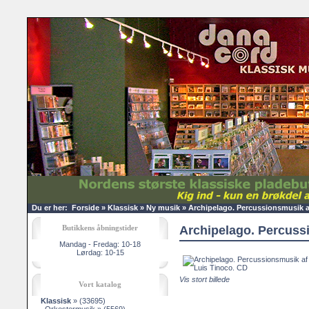
Du er her:
Forside
»
Klassisk
»
Ny musik
»
Archipelago. Percussionsmusik a
Butikkens åbningstider
Archipelago. Percuss
Mandag - Fredag: 10-18
Lørdag: 10-15
Vis stort billede
Vort katalog
Klassisk
»
(33695)