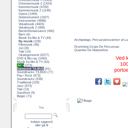
Orkestermusik »
(5569)
Orkestermusik 2
(1424)
Kammermusik
(4700)
Kammermusik 2
(1148)
Opera
(1494)
Soloinstrument
(1927)
Instrumenter
(4896)
Vokalmusik
(4403)
Vokalmusik 2
(906)
Barok/Renaissance
(490)
Børn
(6)
Musik fra film & TV
(44)
Archipelago; Percussionsværker af Lu
Ny musik
(228)
Filmmusik
(48)
Drumming Grupo De Percussao
Jul
(20)
Quarteto De Matosinhos
Tale
(14)
Ukategoriseret
(6377)
Ved 
DVD & Blu-ray
(1465)
Musik fra film & TV
(63)
100
Jul »
(273)
Danacord TILBUD
(61)
portoe
Soundtracks TILBUD
(77)
Pop / Rock
(873)
Soundtracks
(538)
Traditional
(229)
Jazz
(673)
Tale
(13)
Gavekort
(9)
Bøger
(71)
Søg
Indtast søgeord
eller gå til