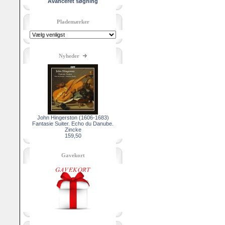
Avanceret søgning
Plademærker
Nyheder
John Hingerston (1606-1683)
Fantasie Suiter. Echo du Danube.
Zincke
159,50
Gavekort