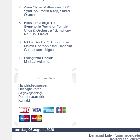
7.
Anna Clyne. Mythologies. BBC
Symf. ork. Marin Alsop, Sakari
Oramo
8.
Enescu, George: Isis,
Symphonic Poem for Female
Choir & Orchestra / Symphony
No. 5 in D major
9.
Niklas Sivelöv. Orkestermusik.
Malmö Operaorkester. Joachim
Gustafsson, dirigent
10.
Steingrimur Rohloff.
Medea/Lysistrata
Information
Handelsbetingelser
Udsolgte varer
Søgevejledning
Persondatapolitik
Kontakt
torsdag 06 august, 2026
Danacord Butik | Vognmagergade
E-mailadresse: daco@