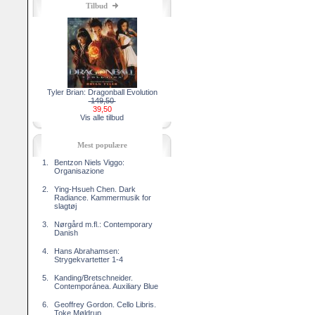
Tilbud
Tyler Brian: Dragonball Evolution
149,50
39,50
Vis alle tilbud
Mest populære
1.
Bentzon Niels Viggo:
Organisazione
2.
Ying-Hsueh Chen. Dark
Radiance. Kammermusik for
slagtøj
3.
Nørgård m.fl.: Contemporary
Danish
4.
Hans Abrahamsen:
Strygekvartetter 1-4
5.
Kanding/Bretschneider.
Contemporánea. Auxiliary Blue
6.
Geoffrey Gordon. Cello Libris.
Toke Møldrup