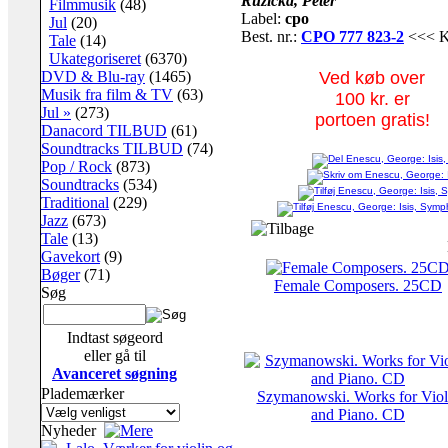
Ruzicka, Peter
Filmmusik
(48)
Label:
cpo
Jul
(20)
Best. nr.:
CPO 777 823-2
<<< Kli
Tale
(14)
Ukategoriseret
(6370)
DVD & Blu-ray
(1465)
Ved køb over
Musik fra film & TV
(63)
100 kr. er
Jul »
(273)
portoen gratis!
Danacord TILBUD
(61)
Soundtracks TILBUD
(74)
Pop / Rock
(873)
Soundtracks
(534)
Traditional
(229)
Jazz
(673)
Tale
(13)
Gavekort
(9)
Bøger
(71)
Female Composers. 25CD
Søg
Indtast søgeord
eller gå til
Avanceret søgning
Plademærker
Szymanowski. Works for Viol
and Piano. CD
Nyheder