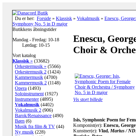
Du er her:
Forside
»
Klassisk
»
Vokalmusik
»
Enescu, George:
Symphony No. 5 in D major
Butikkens åbningstider
Enescu, George
Mandag - Fredag: 10-18
Lørdag: 10-15
Choir & Orche
Vort katalog
Klassisk
»
(33682)
Orkestermusik »
(5566)
Orkestermusik 2
(1424)
Kammermusik
(4700)
Kammermusik 2
(1148)
Opera
(1493)
Soloinstrument
(1927)
Instrumenter
(4895)
Vis stort billede
Vokalmusik
(4402)
Vokalmusik 2
(906)
Barok/Renaissance
(490)
Isis, Symphonic Poem for Fem
Børn
(6)
Komponist(er):
Enescu, George
Musik fra film & TV
(44)
Kunstner(e):
Vlad, Marius / ND
Ny musik
(228)