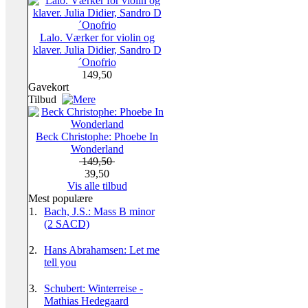
Lalo. Værker for violin og
klaver. Julia Didier, Sandro D
´Onofrio
149,50
Gavekort
Tilbud
Beck Christophe: Phoebe In
Wonderland
149,50
39,50
Vis alle tilbud
Mest populære
1.
Bach, J.S.: Mass B minor
(2 SACD)
2.
Hans Abrahamsen: Let me
tell you
3.
Schubert: Winterreise -
Mathias Hedegaard