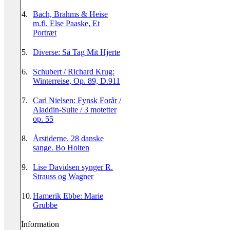
4.
Bach, Brahms & Heise
m.fl. Else Paaske, Et
Portræt
5.
Diverse: Så Tag Mit Hjerte
6.
Schubert / Richard Krug:
Winterreise, Op. 89, D.911
7.
Carl Nielsen: Fynsk Forår /
Aladdin-Suite / 3 motetter
op. 55
8.
Årstiderne. 28 danske
sange. Bo Holten
9.
Lise Davidsen synger R.
Strauss og Wagner
10.
Hamerik Ebbe: Marie
Grubbe
Information