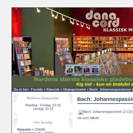
Du er her:
Forside
»
Klassisk
»
Ukategoriseret
»
Bach: Johannespassionen 
Butikkens åbningstider
Bach: Johannespassi
Mandag - Fredag: 10-18
Lørdag: 10-15
Vis stort billede
Vort katalog
Klassisk
»
(33688)