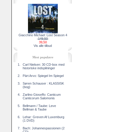
Giacchino Michael: Lost Season 4
149,50
39,50
Vis alle tilbud
Mest populære
1.
Carl Nielsen: 30 CD-box med
historiske indspilninger
2.
Pärt Arvo: Spiegel Im Spiegel
3.
Søren Schauser : KLASSISK
(bog)
4.
Zarlino Gioseffo: Canticum
Canticorum Salomonis
5.
Bellmann / Taube: Leve
Bellman & Taube
6.
Lehar: Greven Af Luxemburg
(1 DVD)
7.
Bach: Johannespassionen (2
CD)