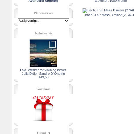
Avanceret søgning
Gavekort 1000 kroner
Plademærker
Bach, J.S.: Mass B minor (2 SAC
Nyheder
Lalo. Værker for violin og klaver.
Julia Didier, Sandro D´Onofrio
149,50
Gavekort
Tilbud