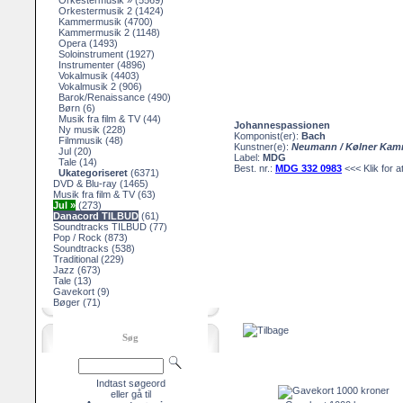
Orkestermusik »
(5569)
Orkestermusik 2
(1424)
Kammermusik
(4700)
Kammermusik 2
(1148)
Opera
(1493)
Soloinstrument
(1927)
Instrumenter
(4896)
Vokalmusik
(4403)
Vokalmusik 2
(906)
Barok/Renaissance
(490)
Børn
(6)
Musik fra film & TV
(44)
Johannespassionen
Ny musik
(228)
Komponist(er):
Bach
Filmmusik
(48)
Kunstner(e):
Neumann / Kølner Kam
Jul
(20)
Label:
MDG
Tale
(14)
Best. nr.:
MDG 332 0983
<<< Klik for at
Ukategoriseret
(6371)
DVD & Blu-ray
(1465)
Musik fra film & TV
(63)
Jul »
(273)
Danacord TILBUD
(61)
Soundtracks TILBUD
(77)
Pop / Rock
(873)
Soundtracks
(538)
Traditional
(229)
Jazz
(673)
Tale
(13)
Gavekort
(9)
Bøger
(71)
Søg
Indtast søgeord
eller gå til