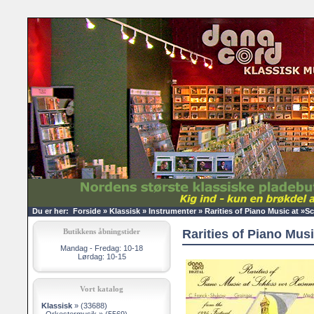
Du er her:
Forside
»
Klassisk
»
Instrumenter
»
Rarities of Piano Music at »Sc
Butikkens åbningstider
Rarities of Piano Musi
Mandag - Fredag: 10-18
Lørdag: 10-15
Vort katalog
Klassisk
»
(33688)