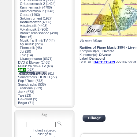
Orkestermusik »
(5569)
Orkestermusik 2
(1424)
Kammermusik
(4700)
Kammermusik 2
(1148)
Opera
(1493)
Soloinstrument
(1927)
Instrumenter
(4896)
Vokalmusik
(4403)
Vokalmusik 2
(906)
Barok/Renaissance
(490)
Børn
(6)
Musik fra film & TV
(44)
Vis stort billede
Ny musik
(228)
Rarities of Piano Music 1994 - Live
Filmmusik
(48)
Komponist(er):
Diverse
Jul
(20)
Kunstner(e):
Diverse
Tale
(14)
Label:
Danacord
Ukategoriseret
(6371)
Best. nr.:
DACOCD 429
<<< Klik for at 
DVD & Blu-ray
(1465)
Musik fra film & TV
(63)
Jul »
(273)
Danacord TILBUD
(61)
Soundtracks TILBUD
(77)
Pop / Rock
(873)
Soundtracks
(538)
Traditional
(229)
Jazz
(673)
Tale
(13)
Gavekort
(9)
Bøger
(71)
Søg
Indtast søgeord
eller gå til