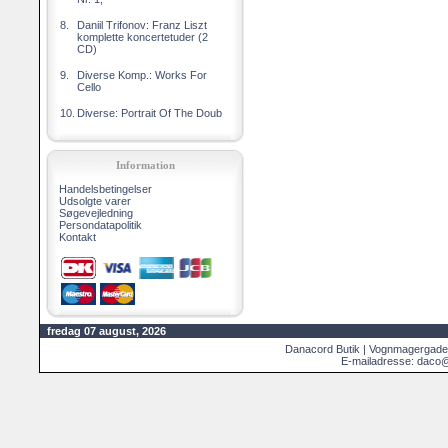
8.
Daniil Trifonov: Franz Liszt
komplette koncertetuder (2
CD)
9.
Diverse Komp.: Works For
Cello
10.
Diverse: Portrait Of The Doub
Information
Handelsbetingelser
Udsolgte varer
Søgevejledning
Persondatapolitik
Kontakt
fredag 07 august, 2026
Danacord Butik | Vognmagergade
E-mailadresse: daco@