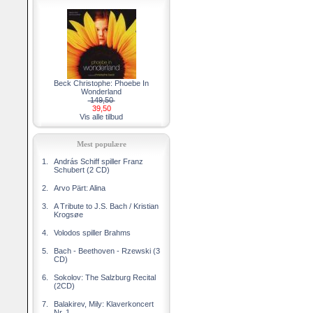
Beck Christophe: Phoebe In
Wonderland
149,50
39,50
Vis alle tilbud
Mest populære
1.
András Schiff spiller Franz
Schubert (2 CD)
2.
Arvo Pärt: Alina
3.
A Tribute to J.S. Bach / Kristian
Krogsøe
4.
Volodos spiller Brahms
5.
Bach - Beethoven - Rzewski (3
CD)
6.
Sokolov: The Salzburg Recital
(2CD)
7.
Balakirev, Mily: Klaverkoncert
Nr. 1,