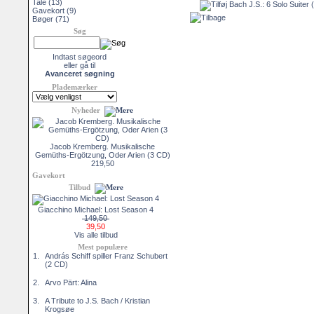
Tale
(13)
Gavekort
(9)
Bøger
(71)
Søg
Indtast søgeord
eller gå til
Avanceret søgning
Plademærker
Nyheder
Jacob Kremberg. Musikalische
Gemüths-Ergötzung, Oder Arien (3 CD)
219,50
Gavekort
Tilbud
Giacchino Michael: Lost Season 4
149,50
39,50
Vis alle tilbud
Mest populære
1.
András Schiff spiller Franz Schubert
(2 CD)
2.
Arvo Pärt: Alina
3.
A Tribute to J.S. Bach / Kristian
Krogsøe