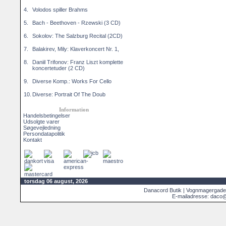
4.
Volodos spiller Brahms
5.
Bach - Beethoven - Rzewski (3 CD)
6.
Sokolov: The Salzburg Recital (2CD)
7.
Balakirev, Mily: Klaverkoncert Nr. 1,
8.
Daniil Trifonov: Franz Liszt komplette
koncertetuder (2 CD)
9.
Diverse Komp.: Works For Cello
10.
Diverse: Portrait Of The Doub
Information
Handelsbetingelser
Udsolgte varer
Søgevejledning
Persondatapolitik
Kontakt
torsdag 06 august, 2026
Danacord Butik | Vognmagergade
E-mailadresse: daco@