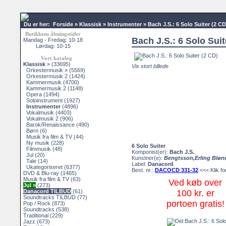
Du er her:
Forside
»
Klassisk
»
Instrumenter
»
Bach J.S.: 6 Solo Suiter (2 CD
Butikkens åbningstider
Bach J.S.: 6 Solo Suit
Mandag - Fredag: 10-18
Lørdag: 10-15
Vort katalog
Klassisk
»
(33695)
Vis stort billede
Orkestermusik »
(5569)
Orkestermusik 2
(1424)
Kammermusik
(4700)
Kammermusik 2
(1148)
Opera
(1494)
Soloinstrument
(1927)
Instrumenter
(4896)
Vokalmusik
(4403)
Vokalmusik 2
(906)
Barok/Renaissance
(490)
Børn
(6)
Musik fra film & TV
(44)
Ny musik
(228)
6 Solo Suiter
Filmmusik
(48)
Komponist(er):
Bach J.S.
Jul
(20)
Kunstner(e):
Bengtsson,Erling Bløn
Tale
(14)
Label:
Danacord
Ukategoriseret
(6377)
Best. nr.:
DACOCD 331-32
<<< Klik for
DVD & Blu-ray
(1465)
Musik fra film & TV
(63)
Ved køb over
Jul »
(273)
Danacord TILBUD
(61)
100 kr. er
Soundtracks TILBUD
(77)
portoen gratis!
Pop / Rock
(873)
Soundtracks
(538)
Traditional
(229)
Jazz
(673)