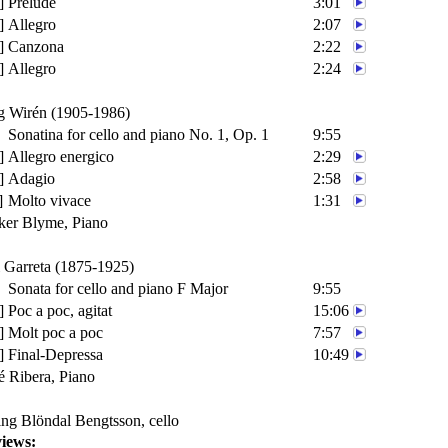
]
Prélude
3:01
]
Allegro
2:07
]
Canzona
2:22
]
Allegro
2:24
g Wirén
(1905-1986)
Sonatina for cello and piano No. 1
, Op. 1
9:55
]
Allegro energico
2:29
]
Adagio
2:58
]
Molto vivace
1:31
ker Blyme
, Piano
i Garreta
(1875-1925)
Sonata for cello and piano F Major
9:55
]
Poc a poc, agitat
15:06
]
Molt poc a poc
7:57
]
Final-Depressa
10:49
é Ribera
, Piano
ing Blöndal Bengtsson
, cello
iews: