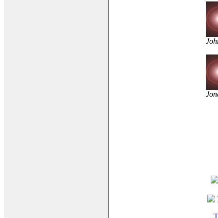
Joh
Jon
T