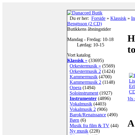
Du er her:
Forside
»
Klassisk
»
I
Bengtsson (2 CD)
Butikkens åbningstider
H
Mandag - Fredag: 10-18
Lørdag: 10-15
t
Vort katalog
Klassisk
»
(33695)
Orkestermusik »
(5569)
Orkestermusik 2
(1424)
Kammermusik
(4700)
Kammermusik 2
(1148)
Opera
(1494)
Soloinstrument
(1927)
Instrumenter
(4896)
Vis 
Vokalmusik
(4403)
Vokalmusik 2
(906)
Barok/Renaissance
(490)
Børn
(6)
A
Musik fra film & TV
(44)
Ny musik
(228)