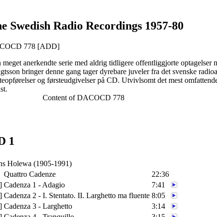
e Swedish Radio Recordings 1957-80
COCD 778 [ADD]
 meget anerkendte serie med aldrig tidligere offentliggjorte optagelser 
gtsson bringer denne gang tager dyrebare juveler fra det svenske radio
steopførelser og førsteudgivelser på CD. Utvivlsomt det mest omfattend
st.
Content of DACOCD 778
D 1
ns Holewa
(1905-1991)
Quattro Cadenze
22:36
]
Cadenza 1 - Adagio
7:41
]
Cadenza 2 - I. Stentato. II. Larghetto ma fluente
8:05
]
Cadenza 3 - Larghetto
3:14
]
Cadenza 4 - Tranquillo
3:15