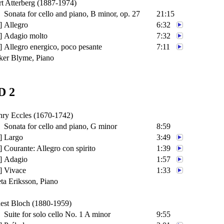
t Atterberg
(1887-1974)
Sonata for cello and piano, B minor
, op. 27
21:15
]
Allegro
6:32
]
Adagio molto
7:32
]
Allegro energico, poco pesante
7:11
ker Blyme
, Piano
D 2
ry Eccles
(1670-1742)
Sonata for cello and piano, G minor
8:59
]
Largo
3:49
]
Courante: Allegro con spirito
1:39
]
Adagio
1:57
]
Vivace
1:33
ta Eriksson
, Piano
est Bloch
(1880-1959)
Suite for solo cello No. 1 A minor
9:55