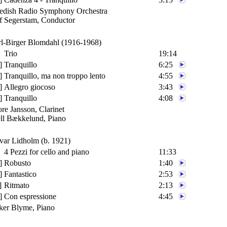
dish Radio Symphony Orchestra
f Segerstam
, Conductor
l-Birger Blomdahl
(1916-1968)
Trio
19:14
]
Tranquillo
6:25
]
Tranquillo, ma non troppo lento
4:55
]
Allegro giocoso
3:43
]
Tranquillo
4:08
re Jansson
, Clarinet
ll Bækkelund
, Piano
var Lidholm
(b. 1921)
4 Pezzi for cello and piano
11:33
]
Robusto
1:40
]
Fantastico
2:53
]
Ritmato
2:13
]
Con espressione
4:45
ker Blyme
, Piano