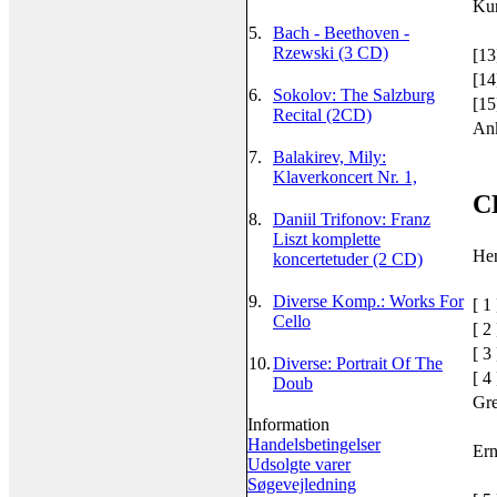
Kur
5.
Bach - Beethoven -
Rzewski (3 CD)
[13
[14
6.
Sokolov: The Salzburg
[15
Recital (2CD)
An
7.
Balakirev, Mily:
Klaverkoncert Nr. 1,
C
8.
Daniil Trifonov: Franz
Liszt komplette
Hen
koncertetuder (2 CD)
9.
Diverse Komp.: Works For
[ 1 
Cello
[ 2 
[ 3 
10.
Diverse: Portrait Of The
[ 4 
Doub
Gre
Information
Handelsbetingelser
Ern
Udsolgte varer
Søgevejledning