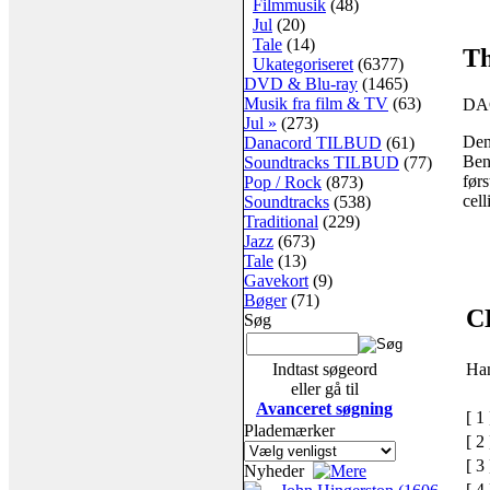
Filmmusik
(48)
Jul
(20)
Tale
(14)
Th
Ukategoriseret
(6377)
DVD & Blu-ray
(1465)
Musik fra film & TV
(63)
DA
Jul »
(273)
Den
Danacord TILBUD
(61)
Ben
Soundtracks TILBUD
(77)
før
Pop / Rock
(873)
celli
Soundtracks
(538)
Traditional
(229)
Jazz
(673)
Tale
(13)
Gavekort
(9)
Bøger
(71)
C
Søg
Ha
Indtast søgeord
eller gå til
Avanceret søgning
[ 1 
Plademærker
[ 2 
[ 3 
Nyheder
[ 4 