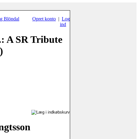
ng Blöndal
Opret konto
|
Log
ind
: A SR Tribute
)
ngtsson