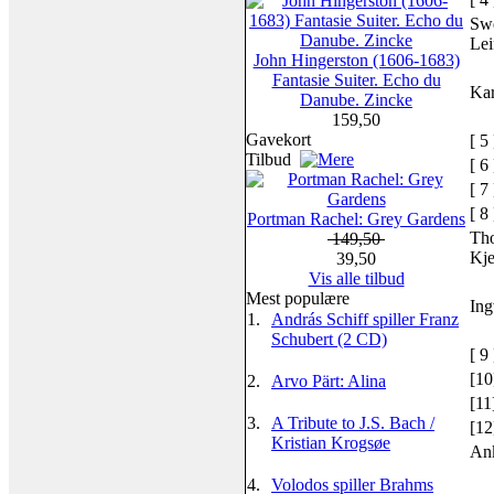
Swe
Lei
John Hingerston (1606-1683)
Fantasie Suiter. Echo du
Kar
Danube. Zincke
159,50
Gavekort
[ 5 
Tilbud
[ 6 
[ 7 
[ 8 
Portman Rachel: Grey Gardens
Tho
149,50
Kje
39,50
Vis alle tilbud
Mest populære
Ing
1.
András Schiff spiller Franz
Schubert (2 CD)
[ 9 
[10
2.
Arvo Pärt: Alina
[11
3.
A Tribute to J.S. Bach /
[12
Kristian Krogsøe
An
4.
Volodos spiller Brahms