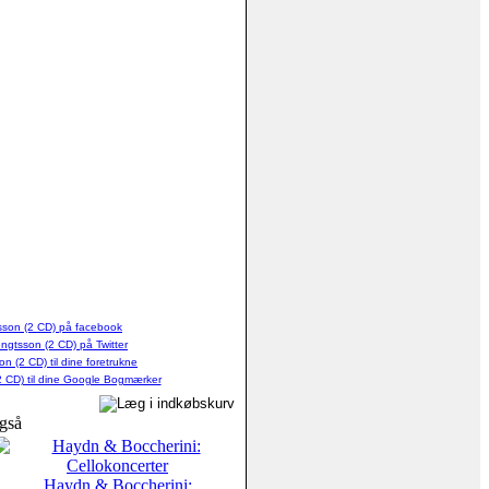
gså
Haydn & Boccherini: