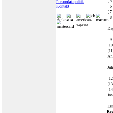
[ 5 
Persondatapolitik
[ 6 
Kontakt
[ 7 
[ 8 
Da
[ 9 
[10
[11
An
Jul
[12
[13
[14
Jos
Erl
Rev