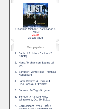
Giacchino Michael: Lost Season 4
149,50
39,50
Vis alle tilbud
Mest populære
1.
Bach, J.S.: Mass B minor (2
SACD)
2.
Hans Abrahamsen: Let me tell
you
3.
Schubert: Winterreise - Mathias
Hedegaard
4.
Bach, Brahms & Heise m.fl.
Else Paaske, Et Portræt
5.
Diverse: Så Tag Mit Hjerte
6.
Schubert / Richard Krug:
Winterreise, Op. 89, D.911
7.
Carl Nielsen: Fynsk Forår /
Aladdin-Suite / 3 motetter op.