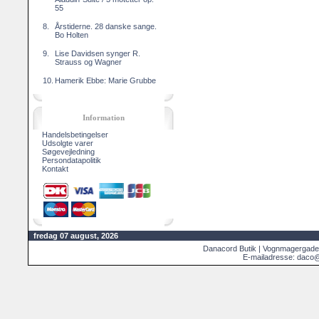
55
8.
Årstiderne. 28 danske sange.
Bo Holten
9.
Lise Davidsen synger R.
Strauss og Wagner
10.
Hamerik Ebbe: Marie Grubbe
Information
Handelsbetingelser
Udsolgte varer
Søgevejledning
Persondatapolitik
Kontakt
fredag 07 august, 2026
Danacord Butik | Vognmagergade
E-mailadresse: daco@