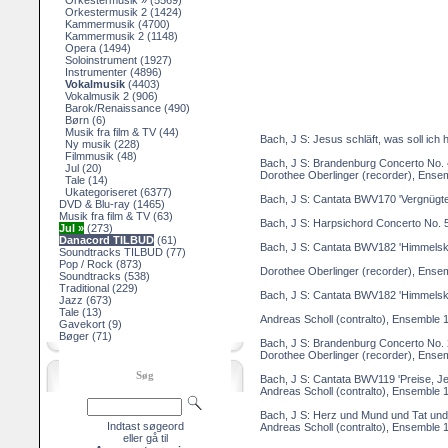
Orkestermusik »
(5569)
Orkestermusik 2
(1424)
Kammermusik
(4700)
Kammermusik 2
(1148)
Opera
(1494)
Soloinstrument
(1927)
Instrumenter
(4896)
Vokalmusik
(4403)
Vokalmusik 2
(906)
Barok/Renaissance
(490)
Børn
(6)
Musik fra film & TV
(44)
Bach, J S: Jesus schläft, was soll ic
Ny musik
(228)
Filmmusik
(48)
Bach, J S: Brandenburg Concerto No.
Jul
(20)
Dorothee Oberlinger (recorder), Ense
Tale
(14)
Ukategoriseret
(6377)
Bach, J S: Cantata BWV170 'Vergnügte 
DVD & Blu-ray
(1465)
Musik fra film & TV
(63)
Bach, J S: Harpsichord Concerto No. 5 
Jul »
(273)
Danacord TILBUD
(61)
Bach, J S: Cantata BWV182 'Himmelskön
Soundtracks TILBUD
(77)
Pop / Rock
(873)
Dorothee Oberlinger (recorder), Ense
Soundtracks
(538)
Traditional
(229)
Bach, J S: Cantata BWV182 'Himmelskö
Jazz
(673)
Tale
(13)
Andreas Scholl (contralto), Ensemble 
Gavekort
(9)
Bøger
(71)
Bach, J S: Brandenburg Concerto No. 
Dorothee Oberlinger (recorder), Ense
Søg
Bach, J S: Cantata BWV119 'Preise, Je
Andreas Scholl (contralto), Ensemble 
Bach, J S: Herz und Mund und Tat und
Indtast søgeord
Andreas Scholl (contralto), Ensemble 
eller gå til