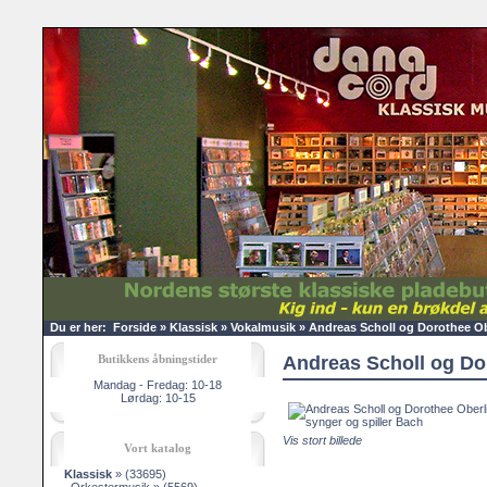
Du er her:
Forside
»
Klassisk
»
Vokalmusik
»
Andreas Scholl og Dorothee Ob
Butikkens åbningstider
Andreas Scholl og Dor
Mandag - Fredag: 10-18
Lørdag: 10-15
Vis stort billede
Vort katalog
Klassisk
»
(33695)