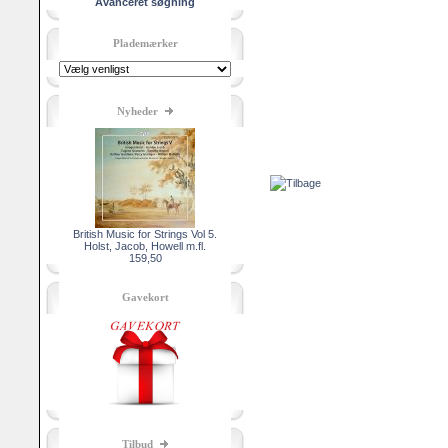
Avanceret søgning
Plademærker
Nyheder
British Music for Strings Vol 5.
Holst, Jacob, Howell m.fl.
159,50
Gavekort
Tilbud