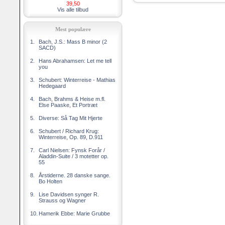
39,50
Vis alle tilbud
Mest populære
1.
Bach, J.S.: Mass B minor (2
SACD)
2.
Hans Abrahamsen: Let me tell
you
3.
Schubert: Winterreise - Mathias
Hedegaard
4.
Bach, Brahms & Heise m.fl.
Else Paaske, Et Portræt
5.
Diverse: Så Tag Mit Hjerte
6.
Schubert / Richard Krug:
Winterreise, Op. 89, D.911
7.
Carl Nielsen: Fynsk Forår /
Aladdin-Suite / 3 motetter op.
55
8.
Årstiderne. 28 danske sange.
Bo Holten
9.
Lise Davidsen synger R.
Strauss og Wagner
10.
Hamerik Ebbe: Marie Grubbe