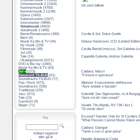
Orkestermusik »
(5569)
Orkestermusik 2
(1424)
Vis stort billede
Kammermusik
(4700)
Kammermusik 2
(1148)
Opera
(1493)
Soloinstrument
(1927)
Instrumenter
(4896)
Vokalmusik
(4403)
Vokalmusik 2
(906)
Barok/Renaissance
(490)
Cecilia & Sol: Dolce Duello
Børn
(6)
Musik fra film & TV
(44)
Deluxe Hardcover 1CD (Limited Editio
Ny musik
(228)
Filmmusik
(48)
Cecilia Bartoli (mezzo), Sol Gabetta (ce
Jul
(20)
Tale
(14)
Cappella Gabetta, Andres Gabetta
Ukategoriseret
(6371)
DVD & Blu-ray
(1465)
Musik fra film & TV
(63)
Jul »
(273)
Caldara: Nitocri
Danacord TILBUD
(61)
“Fortuna e speranza”
Soundtracks TILBUD
(77)
Pop / Rock
(873)
Albinoni: Il nascimento dell’Aurora
Soundtracks
(538)
“Aure andate e baciate”
Traditional
(229)
Jazz
(673)
Gabrielli: San Sigismondo, re di Borgo
Tale
(13)
“Aure voi de’ miei sospiri”
Gavekort
(9)
Bøger
(71)
Vivaldi: Tito Manlio, RV 738 / Act 1
"Di verde ulivo"
Excerpt? Handel: Ode for St Cecilia's
Søg
"What Passion Cannot Music Raise an
Caldara: Gianguir
“Tanto e con sì gran pena”
Indtast søgeord
eller gå til
Handel: Arianna in Creta