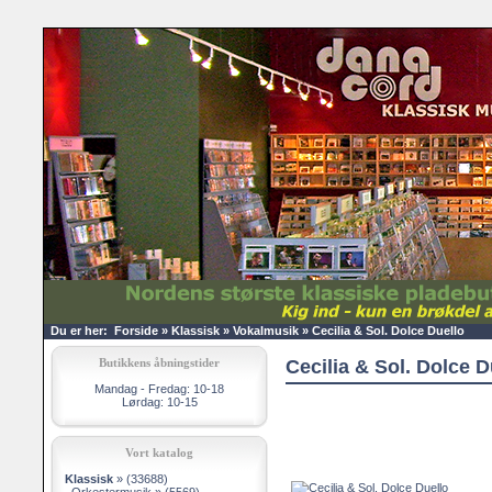
Du er her:
Forside
»
Klassisk
»
Vokalmusik
»
Cecilia & Sol. Dolce Duello
Butikkens åbningstider
Cecilia & Sol. Dolce D
Mandag - Fredag: 10-18
Lørdag: 10-15
Vort katalog
Klassisk
»
(33688)