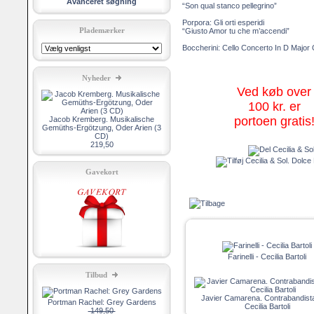
Avanceret søgning
“Son qual stanco pellegrino”
Porpora: Gli orti esperidi
Plademærker
“Giusto Amor tu che m’accendi”
Boccherini: Cello Concerto In D Major
Nyheder
Ved køb over
100 kr. er
portoen gratis
Jacob Kremberg. Musikalische
Gemüths-Ergötzung, Oder Arien (3
CD)
219,50
Gavekort
Farinelli - Cecilia Bartoli
Tilbud
Javier Camarena. Contrabandis
Portman Rachel: Grey Gardens
Cecilia Bartoli
149,50