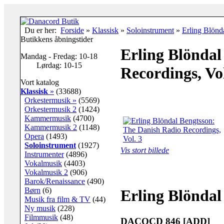
Du er her:
Forside
»
Klassisk
»
Soloinstrument
»
Erling Blönd
Butikkens åbningstider
Erling Blöndal
Mandag - Fredag: 10-18
Lørdag: 10-15
Recordings, Vol
Vort katalog
Klassisk
»
(33688)
Orkestermusik »
(5569)
Orkestermusik 2
(1424)
Kammermusik
(4700)
Kammermusik 2
(1148)
Opera
(1493)
Soloinstrument
(1927)
Vis stort billede
Instrumenter
(4896)
Vokalmusik
(4403)
Vokalmusik 2
(906)
Barok/Renaissance
(490)
Børn
(6)
Erling Blöndal
Musik fra film & TV
(44)
Ny musik
(228)
Filmmusik
(48)
DACOCD 846 [ADD]