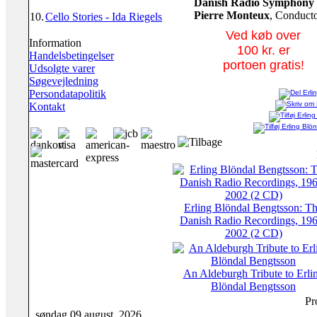
Danish Radio Symphony 
Pierre Monteux
, Conduct
10.
Cello Stories - Ida Riegels
Ved køb over
Information
100 kr. er
Handelsbetingelser
portoen gratis!
Udsolgte varer
Søgevejledning
Persondatapolitik
Kontakt
Erling Blöndal Bengtsson: T
Danish Radio Recordings, 19
2002 (2 CD)
An Aldeburgh Tribute to Erli
Blöndal Bengtsson
Pr
søndag 09 august, 2026