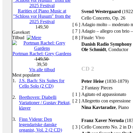
Rarities of Piano Music at
Svend Westergaard
(1922
"Schloss vor Husum" from the
Cello Concerto
, Op. 26
2025 Festival
[ 6 ]
Adagio molto – moderato 
149,50
[ 7 ]
Adagio – allegro con brio 
Gavekort
[ 8 ]
Finale: Vivo
Tilbud
Danish Radio Symphony 
Ole Schmidt
, Conductor
Portman Rachel: Grey Gardens
149,50
39,50
CD 2
Vis alle tilbud
Mest populære
1.
J.S. Bach: Six Suites for
Peter Heise
(1830-1879)
Cello Solo (2 CD)
2 Fantasy Pieces
[ 1 ]
Agitato ed appassionato
2.
Beethoven: Diabelli
[ 2 ]
Allegretto con espressione
Variationer / Gustav Piekut,
Nina Kavtaradze
, Piano
klaver
3.
Finn Viderø: Den
Franz Xaver Neruda
(183
legendariske danske
[ 3 ]
Cello Concerto No. 2 in D
organist, Vol. 2 (2 CD)