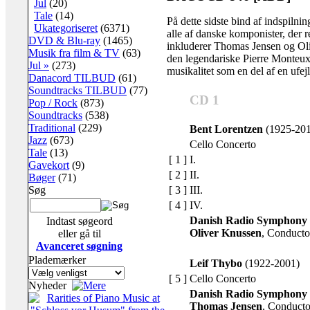
Jul
(20)
Tale
(14)
På dette sidste bind af indspiln
Ukategoriseret
(6371)
alle af danske komponister, der r
DVD & Blu-ray
(1465)
inkluderer Thomas Jensen og Oli
Musik fra film & TV
(63)
den legendariske Pierre Monteux
Jul »
(273)
musikalitet som en del af en ufejl
Danacord TILBUD
(61)
Soundtracks TILBUD
(77)
CD 1
Pop / Rock
(873)
Soundtracks
(538)
Traditional
(229)
Bent Lorentzen
(1925-201
Jazz
(673)
Cello Concerto
Tale
(13)
[ 1 ]
I.
Gavekort
(9)
[ 2 ]
II.
Bøger
(71)
[ 3 ]
III.
Søg
[ 4 ]
IV.
Danish Radio Symphony 
Indtast søgeord
Oliver Knussen
, Conducto
eller gå til
Avanceret søgning
Plademærker
Leif Thybo
(1922-2001)
[ 5 ]
Cello Concerto
Nyheder
Danish Radio Symphony 
Thomas Jensen
, Conducto