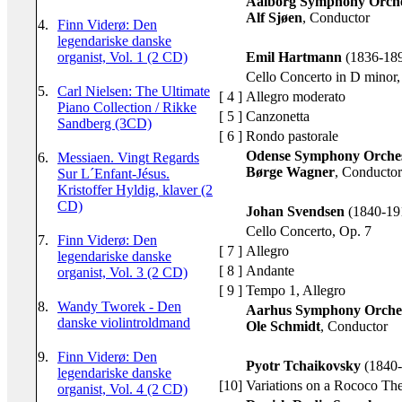
Aalborg Symphony Orche
Alf Sjøen
, Conductor
4.
Finn Viderø: Den
legendariske danske
Emil Hartmann
(1836-18
organist, Vol. 1 (2 CD)
Cello Concerto in D minor
5.
Carl Nielsen: The Ultimate
[ 4 ]
Allegro moderato
Piano Collection / Rikke
[ 5 ]
Canzonetta
Sandberg (3CD)
[ 6 ]
Rondo pastorale
Odense Symphony Orche
6.
Messiaen. Vingt Regards
Børge Wagner
, Conductor
Sur L´Enfant-Jésus.
Kristoffer Hyldig, klaver (2
CD)
Johan Svendsen
(1840-19
Cello Concerto
, Op. 7
7.
Finn Viderø: Den
[ 7 ]
Allegro
legendariske danske
[ 8 ]
Andante
organist, Vol. 3 (2 CD)
[ 9 ]
Tempo 1, Allegro
8.
Wandy Tworek - Den
Aarhus Symphony Orche
danske violintroldmand
Ole Schmidt
, Conductor
9.
Finn Viderø: Den
Pyotr Tchaikovsky
(1840-
legendariske danske
[10]
Variations on a Rococo T
organist, Vol. 4 (2 CD)