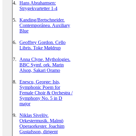
4.
Hans Abrahamsen:
Strygekvartetter 1-4
5.
Kanding/Bretschneider.
Contemporánea. Auxiliary
Blue
6.
Geoffrey Gordon. Cello
Libris. Toke Møldrup
7.
Anna Clyne. Mythologies.
BBC Symf. ork. Marin
Alsop, Sakari Oramo
8.
Enescu, George: Isis,
Symphonic Poem for
Female Choir & Orchestra /
Symphony No. 5 in D
major
9.
Niklas Sivelöv.
Orkestermusik. Malmö
Operaorkester. Joachim
Gustafsson, dirigent