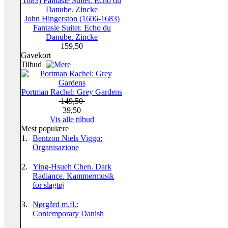
John Hingerston (1606-1683)
Fantasie Suiter. Echo du
Danube. Zincke
159,50
Gavekort
Tilbud
Portman Rachel: Grey Gardens
149,50
39,50
Vis alle tilbud
Mest populære
1.
Bentzon Niels Viggo:
Organisazione
2.
Ying-Hsueh Chen. Dark
Radiance. Kammermusik
for slagtøj
3.
Nørgård m.fl.:
Contemporary Danish