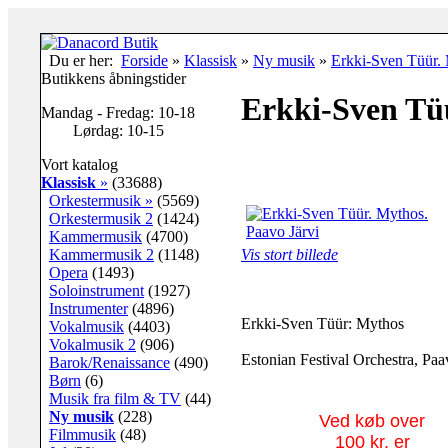
Du er her:
Forside
»
Klassisk
»
Ny musik
»
Erkki-Sven Tüür. 
Butikkens åbningstider
Erkki-Sven Tüü
Mandag - Fredag: 10-18
Lørdag: 10-15
Vort katalog
Klassisk
»
(33688)
Orkestermusik »
(5569)
Orkestermusik 2
(1424)
Kammermusik
(4700)
Kammermusik 2
(1148)
Vis stort billede
Opera
(1493)
Soloinstrument
(1927)
Instrumenter
(4896)
Erkki-Sven Tüür: Mythos
Vokalmusik
(4403)
Vokalmusik 2
(906)
Estonian Festival Orchestra, Paa
Barok/Renaissance
(490)
Børn
(6)
Musik fra film & TV
(44)
Ny musik
(228)
Ved køb over
Filmmusik
(48)
100 kr. er