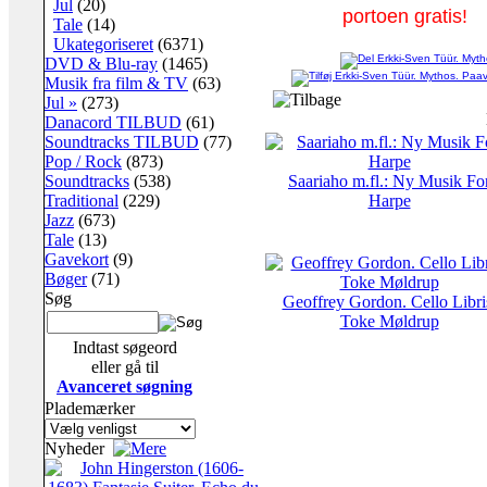
Jul
(20)
portoen gratis!
Tale
(14)
Ukategoriseret
(6371)
DVD & Blu-ray
(1465)
Musik fra film & TV
(63)
Jul »
(273)
Danacord TILBUD
(61)
Soundtracks TILBUD
(77)
Pop / Rock
(873)
Soundtracks
(538)
Saariaho m.fl.: Ny Musik Fo
Traditional
(229)
Harpe
Jazz
(673)
Tale
(13)
Gavekort
(9)
Bøger
(71)
Søg
Geoffrey Gordon. Cello Libri
Toke Møldrup
Indtast søgeord
eller gå til
Avanceret søgning
Plademærker
Nyheder